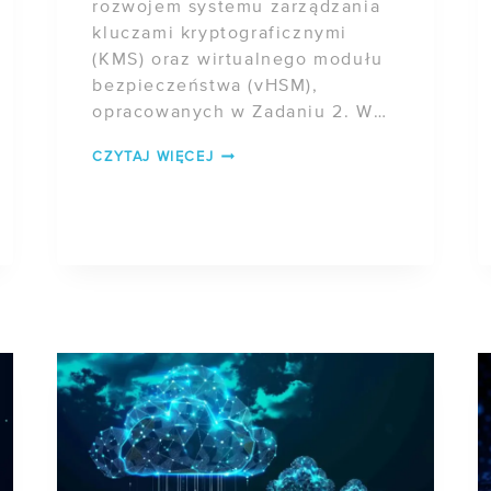
rozwojem systemu zarządzania
kluczami kryptograficznymi
(KMS) oraz wirtualnego modułu
bezpieczeństwa (vHSM),
opracowanych w Zadaniu 2. W
Zadaniu 3 koncentrujemy się na
POSTĘP
CZYTAJ WIĘCEJ
rozszerzeniu […]
PRAC
W
PROJEKCIE
NEXT
GEN
CLOUD
–
ZADANIE
3