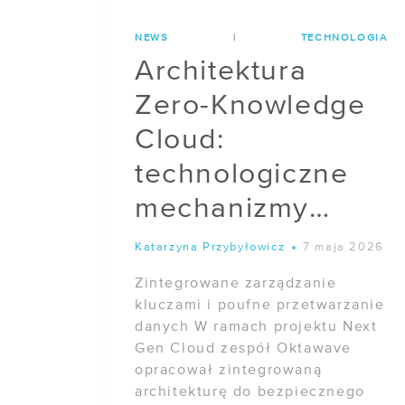
NEWS
|
TECHNOLOGIA
Architektura
Zero-Knowledge
Cloud:
technologiczne
mechanizmy
izolacji i ochrony
Katarzyna Przybyłowicz
7 maja 2026
danych w
Zintegrowane zarządzanie
projekcie Next
kluczami i poufne przetwarzanie
danych W ramach projektu Next
Gen Cloud
Gen Cloud zespół Oktawave
opracował zintegrowaną
architekturę do bezpiecznego