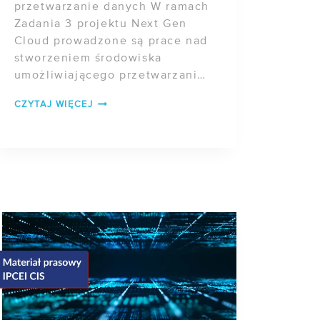
przetwarzanie danych W ramach
Zadania 3 projektu Next Gen
Cloud prowadzone są prace nad
stworzeniem środowiska
umożliwiającego przetwarzanie
danych w modelu, który
POSTĘP
CZYTAJ WIĘCEJ
minimalizuje zaufanie do
PRAC
operatora chmury […]
W
PROJEKCIE
NEXT
GEN
CLOUD
–
ZADANIE
3
(CZĘŚĆ
2)