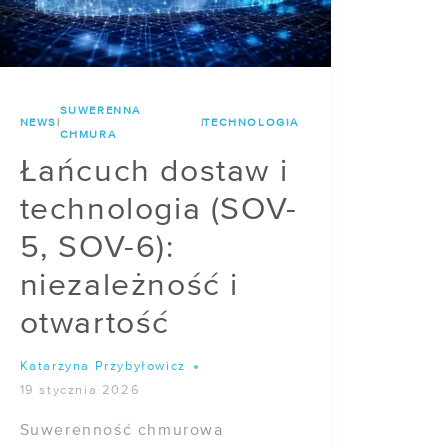
SUWERENNA
NEWS
|
|
TECHNOLOGIA
CHMURA
Łańcuch dostaw i
technologia (SOV-
5, SOV-6):
niezależność i
otwartość
Katarzyna Przybyłowicz
19 stycznia 2026
Suwerenność chmurowa