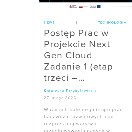
CLOUD
NEWS
|
TECHNOLOGIA
Postęp Prac w
Projekcie Next
Gen Cloud –
Zadanie 1 (etap
trzeci –
podsumowanie)
Katarzyna Przybyłowicz
27 lutego 2026
W ramach kolejnego etapu prac
badawczo-rozwojowych nad
rozproszoną warstwą
przechowywania danych w