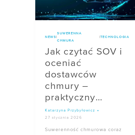
–
PODSUMOWANIE)
SUWERENNA
NEWS
|
|
TECHNOLOGIA
CHMURA
Jak czytać SOV i
oceniać
dostawców
chmury –
praktyczny
przewodnik dla
Katarzyna Przybyłowicz
klientów
27 stycznia 2026
Suwerenność chmurowa coraz