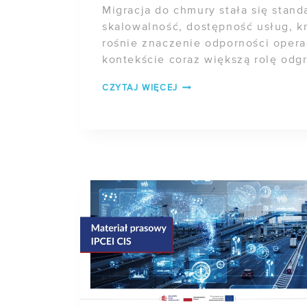
Migracja do chmury stała się stand
skalowalność, dostępność usług, k
rośnie znaczenie odporności opera
kontekście coraz większą rolę odgry
CLOUD
CZYTAJ WIĘCEJ
EXIT
STRATEGY
—
JAK
PRZYGOTOWAĆ
ORGANIZACJĘ
NA
WYJŚCIE
Z
CHMURY?