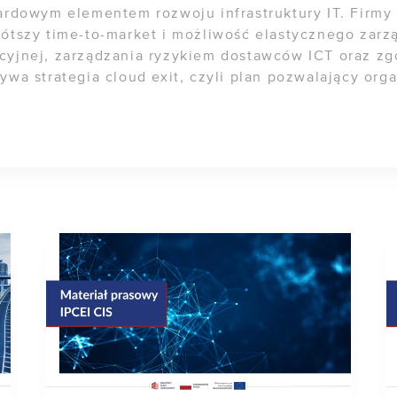
ardowym elementem rozwoju infrastruktury IT. Firmy 
rótszy time-to-market i możliwość elastycznego zar
cyjnej, zarządzania ryzykiem dostawców ICT oraz zg
wa strategia cloud exit, czyli plan pozwalający organ