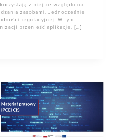
korzystają z niej ze względu na
ządzania zasobami. Jednocześnie
odności regulacyjnej. W tym
izacji przenieść aplikacje, […]