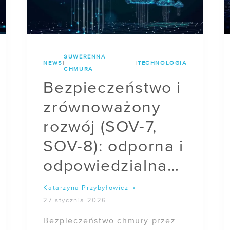
SUWERENNA
NEWS
|
|
TECHNOLOGIA
CHMURA
Bezpieczeństwo i
zrównoważony
rozwój (SOV-7,
SOV-8): odporna i
odpowiedzialna
chmura
Katarzyna Przybyłowicz
27 stycznia 2026
Bezpieczeństwo chmury przez