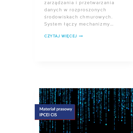
zarządzania i przetwarzania
danych w rozproszonych
środowiskach chmurowych.
System łączy mechanizmy
zarządzania cyklem życia kluczy
ARCHITEKTURA
CZYTAJ WIĘCEJ
kryptograficznych z
ZERO-
technologiami izolacji procesów
KNOWLEDGE
[…]
CLOUD:
TECHNOLOGICZNE
MECHANIZMY
IZOLACJI
I
OCHRONY
DANYCH
W
PROJEKCIE
NEXT
GEN