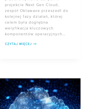
projekcie Next Gen Cloud,
zespół Oktawave przeszedł do
kolejnej fazy działań, której
celem była dogłębna
weryfikacja kluczowych
komponentów operacyjnych
systemu. Po zakończeniu etapu
POSTĘP
CZYTAJ WIĘCEJ
obejmującego analizę
PRAC
technologii, opracowanie
W
architektury oraz […]
PROJEKCIE
NEXT
GEN
CLOUD
–
ZADANIE
1
(ETAP
DRUGI)