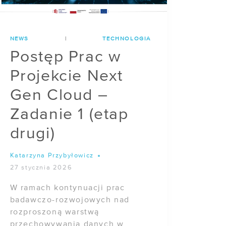
NEWS
|
TECHNOLOGIA
Postęp Prac w
Projekcie Next
Gen Cloud –
Zadanie 1 (etap
drugi)
Katarzyna Przybyłowicz
27 stycznia 2026
W ramach kontynuacji prac
badawczo-rozwojowych nad
rozproszoną warstwą
przechowywania danych w