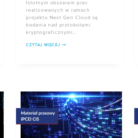
Istotnym obszarem prac
realizowanych w ramach
projektu Next Gen Cloud są
badania nad protokołami
kryptograficznymi
umożliwiającymi bezpieczne
POSTĘP
CZYTAJ WIĘCEJ
przetwarzanie danych w
PRAC
środowiskach rozproszonych. W
W
ramach działań przeprowadzono
PROJEKCIE
szczegółową analizę protokołu
NEXT
[…]
GEN
CLOUD
–
ZADANIE
3
(CZĘŚĆ
3)