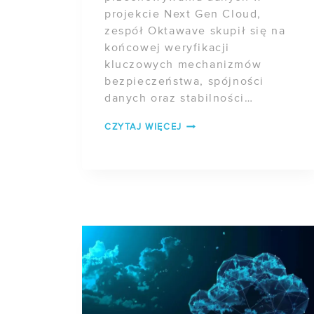
projekcie Next Gen Cloud,
zespół Oktawave skupił się na
końcowej weryfikacji
kluczowych mechanizmów
bezpieczeństwa, spójności
danych oraz stabilności
operacyjnej całego rozwiązania.
POSTĘP
CZYTAJ WIĘCEJ
Etap ten obejmował testy
PRAC
funkcjonalne i bezpieczeństwa
W
[…]
PROJEKCIE
NEXT
GEN
CLOUD
–
ZADANIE
1
(ETAP
TRZECI