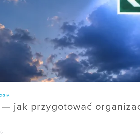
OGIA
y — jak przygotować organizac
26