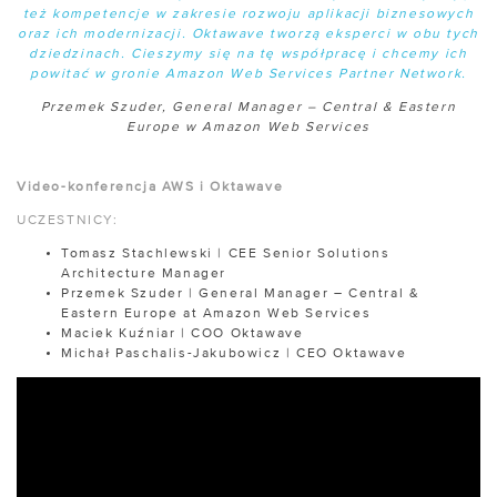
też kompetencje w zakresie rozwoju aplikacji biznesowych
oraz ich modernizacji. Oktawave tworzą eksperci w obu tych
dziedzinach. Cieszymy się na tę współpracę i chcemy ich
powitać w gronie Amazon Web Services Partner Network.
Przemek Szuder, General Manager – Central & Eastern
Europe w Amazon Web Services
Video-konferencja AWS i Oktawave
UCZESTNICY:
Tomasz Stachlewski | CEE Senior Solutions
Architecture Manager
Przemek Szuder | General Manager – Central &
Eastern Europe at Amazon Web Services
Maciek Kuźniar | COO Oktawave
Michał Paschalis-Jakubowicz | CEO Oktawave