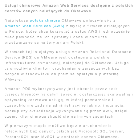
Usługi chmurowe Amazon Web Services dostępne z polskich
centrów danych należących do Oktawave.
Największa
polska chmura
Oktawave połączyła siły z
Amazon Web Services (AWS)
z myślą o firmach działających
w Polsce, które chcą korzystać z usług AWS i jednocześnie
mieć pewność, że ich systemy i dane w chmurze
przetwarzane są na terytorium Polski.
W ramach tej inicjatywy usługa Amazon Relational Database
Service (RDS) on VMware jest dostępna w polskiej
infrastrukturze chmurowej, należącej do Oktawave. Usługa
ta umożliwia klientom uruchamianie zarządzanych baz
danych w środowisku on-premise opartym o platformę
VMware.
Amazon RDS wykorzystywany jest obecnie przez setki
tysięcy klientów na całym świecie, dostarczając skalowalną i
optymalną kosztowo usługę, w której powtarzalne i
czasochłonne zadania administracyjne jak np. instalacja,
backup czy aktualizacja wykonywane są przez AWS, dzięki
czemu klienci mogą skupić się na innych zadaniach.
W pierwszym etapie możliwe będzie uruchomienie
relacyjnych baz danych, takich jak Microsoft SQL Server,
PostgreSQL oraz MySQL w centrach danych Oktawave,