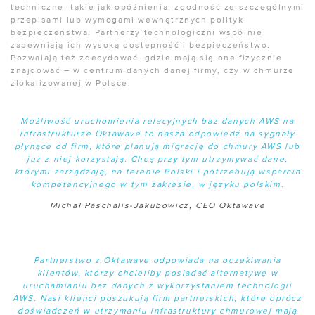
techniczne, takie jak opóźnienia, zgodność ze szczególnymi
przepisami lub wymogami wewnętrznych polityk
bezpieczeństwa. Partnerzy technologiczni wspólnie
zapewniają ich wysoką dostępność i bezpieczeństwo.
Pozwalają też zdecydować, gdzie mają się one fizycznie
znajdować – w centrum danych danej firmy, czy w chmurze
zlokalizowanej w Polsce.
Możliwość uruchomienia relacyjnych baz danych AWS na
infrastrukturze Oktawave to nasza odpowiedź na sygnały
płynące od firm, które planują migrację do chmury AWS lub
już z niej korzystają. Chcą przy tym utrzymywać dane,
którymi zarządzają, na terenie Polski i potrzebują wsparcia
kompetencyjnego w tym zakresie, w języku polskim.
Michał Paschalis-Jakubowicz, CEO Oktawave
Partnerstwo z Oktawave odpowiada na oczekiwania
klientów, którzy chcieliby posiadać alternatywę w
uruchamianiu baz danych z wykorzystaniem technologii
AWS. Nasi klienci poszukują firm partnerskich, które oprócz
doświadczeń w utrzymaniu infrastruktury chmurowej mają