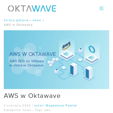
Skip
to
content
Strona główna
»
news
»
AWS w Oktawave
AWS w Oktawave
4 czerwca 2020
|
autor:
Magdalena Pawlak
Kategoria:
news
|
Tagi:
aws