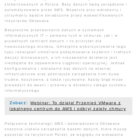
zlokalizowanych w Polsce. Bazy danych będą zarządzane i
automatyzowane przez AWS. Wsparcie przy wdrożeniu i
utrzymaniu będzie świadczone przez wykwalifikowanych
inżynierów Oktawave.
Bezpieczne przetwarzanie danych w systemach
informatycznych IT – zarówno tych w chmurze, jak i w
prywatnych centrach danych – to priorytet dla
nowoczesnego biznesu. Umiejętne wykorzystywanie tego
typu rozwiązań umożliwia podejmowanie szybkich i trafnych
decyzji biznesowych, a ich niezawodne działanie jest
niezbędne do zapewnienia ciągłości operacyjnej. Jednak
konfigurowanie i wdrażanie baz danych na własnej
infrastrukturze oraz późniejsze zarządzanie nimi bywa
trudne, kosztowne, a także ryzykowne. Każdy błąd może
prowadzić do awarii i przerwy w działaniu całego systemu
informatycznego.
Zobacz:
Webinar: To działa! Przenieś VMware z
lokalnego centrum do AWS i odkryj zalety chmury
Połączenie technologii AWS i doświadczenia Oktawave
znacznie ułatwia zarządzanie bazami danych, które muszą
pozostać na terytorium Polski, ze względu na wskazania