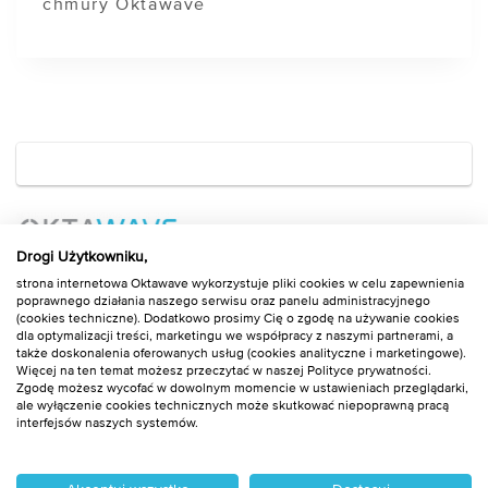
chmury Oktawave
Drogi Użytkowniku,
Copyright © 2019 - 2026 Oktawave S.A.
strona internetowa Oktawave wykorzystuje pliki cookies w celu zapewnienia
poprawnego działania naszego serwisu oraz panelu administracyjnego
(cookies techniczne). Dodatkowo prosimy Cię o zgodę na używanie cookies
dla optymalizacji treści, marketingu we współpracy z naszymi partnerami, a
© 2026
Blog Oktawave
|
Bootstrap WordPress Theme
także doskonalenia oferowanych usług (cookies analityczne i marketingowe).
Więcej na ten temat możesz przeczytać w naszej Polityce prywatności.
Zgodę możesz wycofać w dowolnym momencie w ustawieniach przeglądarki,
ale wyłączenie cookies technicznych może skutkować niepoprawną pracą
interfejsów naszych systemów.