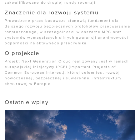
zakwalifikowane do drugiej rundy recenzji.
Znaczenie dla rozwoju systemu
Prowadzone prace badawcze stanowią fundament dla
dalszego rozwoju bezpiecznych protokołów przetwarzania
rozproszonego, w szczególności w obszarze MPC oraz
systemów wymagających silnych gwarancji anonimowości i
odporności na aktywnego przeciwnika.
O projekcie
Projekt Next Generation Cloud realizowany jest w ramach
europejskiej inicjatywy IPCEI (Important Projects of
Common European Interest), której celem jest rozwój
nowoczesnej, bezpiecznej i suwerennej infrastruktury
chmurowej w Europie.
Ostatnie wpisy