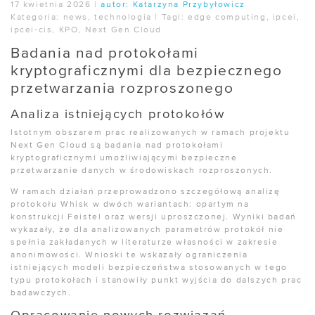
17 kwietnia 2026
|
autor:
Katarzyna Przybyłowicz
Kategoria:
news
,
technologia
|
Tagi:
edge computing
,
ipcei
,
ipcei-cis
,
KPO
,
Next Gen Cloud
Badania nad protokołami
kryptograficznymi dla bezpiecznego
przetwarzania rozproszonego
Analiza istniejących protokołów
Istotnym obszarem prac realizowanych w ramach projektu
Next Gen Cloud są badania nad protokołami
kryptograficznymi umożliwiającymi bezpieczne
przetwarzanie danych w środowiskach rozproszonych.
W ramach działań przeprowadzono szczegółową analizę
protokołu Whisk w dwóch wariantach: opartym na
konstrukcji Feistel oraz wersji uproszczonej. Wyniki badań
wykazały, że dla analizowanych parametrów protokół nie
spełnia zakładanych w literaturze własności w zakresie
anonimowości. Wnioski te wskazały ograniczenia
istniejących modeli bezpieczeństwa stosowanych w tego
typu protokołach i stanowiły punkt wyjścia do dalszych prac
badawczych.