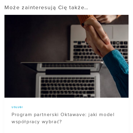
Może zainteresują Cię także…
USŁUGI
Program partnerski Oktawave: jaki model
współpracy wybrać?