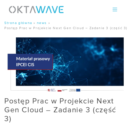
Skip
to
content
Strona główna
»
news
»
Postęp Prac w Projekcie Next Gen Cloud – Zadanie 3 (część 3)
Postęp Prac w Projekcie Next
Gen Cloud – Zadanie 3 (część
3)