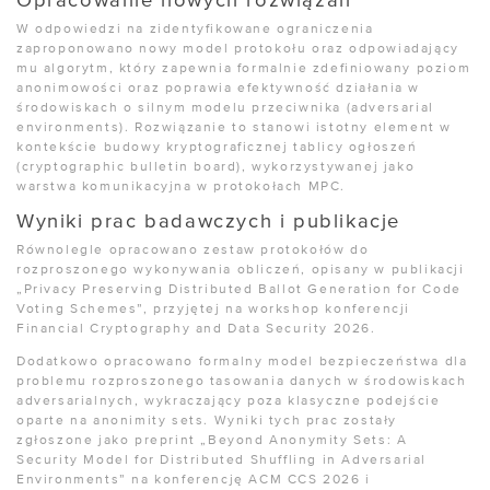
Opracowanie nowych rozwiązań
W odpowiedzi na zidentyfikowane ograniczenia
zaproponowano nowy model protokołu oraz odpowiadający
mu algorytm, który zapewnia formalnie zdefiniowany poziom
anonimowości oraz poprawia efektywność działania w
środowiskach o silnym modelu przeciwnika (adversarial
environments). Rozwiązanie to stanowi istotny element w
kontekście budowy kryptograficznej tablicy ogłoszeń
(cryptographic bulletin board), wykorzystywanej jako
warstwa komunikacyjna w protokołach MPC.
Wyniki prac badawczych i publikacje
Równolegle opracowano zestaw protokołów do
rozproszonego wykonywania obliczeń, opisany w publikacji
„Privacy Preserving Distributed Ballot Generation for Code
Voting Schemes”, przyjętej na workshop konferencji
Financial Cryptography and Data Security 2026.
Dodatkowo opracowano formalny model bezpieczeństwa dla
problemu rozproszonego tasowania danych w środowiskach
adversarialnych, wykraczający poza klasyczne podejście
oparte na anonimity sets. Wyniki tych prac zostały
zgłoszone jako preprint „Beyond Anonymity Sets: A
Security Model for Distributed Shuffling in Adversarial
Environments” na konferencję ACM CCS 2026 i