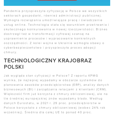
Pandemia przyspieszyła cyfryzację w Polsce we wszystkich
sektorach gospodarki, również administracji publicznej.
Wymogła rozwiązania umożliwiające pracę i świadczenie
usług online. Technologia stała się warunkiem przetrwania i
skutecznego konkurowania w nowej rzeczywistości. Biznes
dostrzegł też w transformacji cyfrowej szansę na
usprawnienie procesów i wypracowanie konkretnych
oszczędności. Z kolei wojna w Ukrainie wzmogła obawy o
cyberbezpieczeństwo i przyspieszyła proces adopcji
chmury.
TECHNOLOGICZNY KRAJOBRAZ
POLSKI
Jak wygląda stan cyfryzacji w Polsce? Z raportu KPMG
wynika, że najlepiej wypadamy w obszarze systemów do
planowania zasobów przedsiębiorstwa (ERP), analizy danych
biznesowych (BI) i zarządzania relacjami z klientami (CRM).
Większość firm już korzysta z chmury obliczeniowej, ale na
tle średniej europejskiej znów wypadamy blado. Według
danych Eurostatu, w 2021 r. 29 proc. przedsiębiorstw w
Polsce korzystało z chmury obliczeniowej (wobec 24% rok
wcześniej). Średnia dla całej UE to ponad 40 proc.