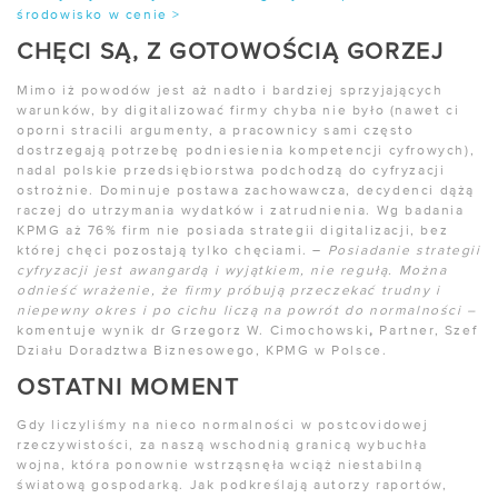
środowisko w cenie >
CHĘCI SĄ, Z GOTOWOŚCIĄ GORZEJ
Mimo iż powodów jest aż nadto i bardziej sprzyjających
warunków, by digitalizować firmy chyba nie było (nawet ci
oporni stracili argumenty, a pracownicy sami często
dostrzegają potrzebę podniesienia kompetencji cyfrowych),
nadal polskie przedsiębiorstwa podchodzą do cyfryzacji
ostrożnie. Dominuje postawa zachowawcza, decydenci dążą
raczej do utrzymania wydatków i zatrudnienia. Wg badania
KPMG aż 76% firm nie posiada strategii digitalizacji, bez
której chęci pozostają tylko chęciami. –
Posiadanie strategii
cyfryzacji jest awangardą i wyjątkiem, nie regułą. Można
odnieść wrażenie, że firmy próbują przeczekać trudny i
niepewny okres i po cichu liczą na powrót do normalności –
komentuje wynik dr Grzegorz W. Cimochowski
,
Partner, Szef
Działu Doradztwa Biznesowego, KPMG w Polsce.
OSTATNI MOMENT
Gdy liczyliśmy na nieco normalności w postcovidowej
rzeczywistości, za naszą wschodnią granicą wybuchła
wojna, która ponownie wstrząsnęła wciąż niestabilną
światową gospodarką. Jak podkreślają autorzy raportów,