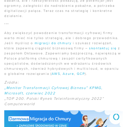
badania, ale i rzeczywistość pokazują, że potencjał jest
ogromny, zaległości do nadrobienia pokaźne, a potrzeba
digitalizacji paląca. Teraz czas na strategię i konkretne
działanie.
***
Aby zwiększyć powodzenie transformacji cyfrowej firmy
warto mieć nie tylko strategię, ale i dobrego przewodnika.
Jeśli myślisz o
migracji do chmury
i szukasz rozwiązań,
które zapewnią ciągłość biznesową firmy –
skontaktuj się
z
zespołem Oktawave. Zapewniamy bezpieczną, największą w
Polsce platformę chmurową i zespół certyfikowanych
specjalistów, doświadczonych we wdrażaniu środowisk
chmurowych, również hybrydowych i multicloud, w oparciu
o globalne rozwiązania (
AWS
,
Az
ure
,
GCP
).
Źródła:
„Monitor Transformacji Cyfrowej Biznesu” KPMG,
Microsoft, czerwiec 2022
„TOP 200. Polski Rynek Teleinformatyczny 2022”
Computerworld