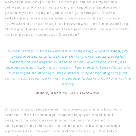
wszystko wskazuje na to, że tempo zmian utrzyma się,
cyfryzacja w Polsce nie zwolni, a niepokoje społeczne i
geopolityczne będą co jakiś czas ją wzmagać. Dalsze
zwlekanie z wprowadzeniem nowoczesnych technologii i
rozwiązań do organizacji jest ryzykowną, jeśli nie zabójczą
strategią. I prawdę mówiąc teraz jest ostatni dobry moment,
by ten proces rozpocząć. Dlaczego?
Rynek usług IT konsekwentnie napędzają klienci żądający
przyśpieszenia migracji do chmury oraz coraz bardziej
złożonych rozwiązań w dziedzinach, w których brak jest
odpowiedniej liczby inżynierów. Ten trend intensyfikuje się
z miesiąca na miesiąc, więc warto rozpocząć migrację do
chmury już teraz, póki mamy zasoby ludzkie i konkurencyjne
oferty
Maciej Kuźniar, COO Oktawave
Strategia na przeczekanie nie sprawdza się w obecnych
czasach. Bez technologii zapewniających stabilnie i
bezpieczne środowisko pracy, nie można myśleć o
kontynuacji działalności, a co dopiero mówić o rozwoju i
wprowadzaniu nowych produktów czy usług. Nie tylko