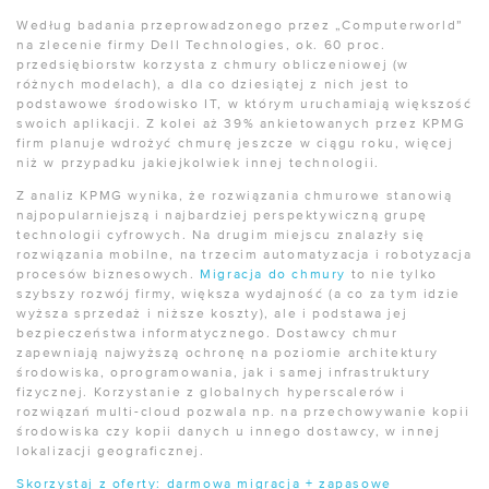
Według badania przeprowadzonego przez „Computerworld”
na zlecenie firmy Dell Technologies, ok. 60 proc.
przedsiębiorstw korzysta z chmury obliczeniowej (w
różnych modelach), a dla co dziesiątej z nich jest to
podstawowe środowisko IT, w którym uruchamiają większość
swoich aplikacji. Z kolei aż 39% ankietowanych przez KPMG
firm planuje wdrożyć chmurę jeszcze w ciągu roku, więcej
niż w przypadku jakiejkolwiek innej technologii.
Z analiz KPMG wynika, że rozwiązania chmurowe stanowią
najpopularniejszą i najbardziej perspektywiczną grupę
technologii cyfrowych. Na drugim miejscu znalazły się
rozwiązania mobilne, na trzecim automatyzacja i robotyzacja
procesów biznesowych.
Migracja do chmury
to nie tylko
szybszy rozwój firmy, większa wydajność (a co za tym idzie
wyższa sprzedaż i niższe koszty), ale i podstawa jej
bezpieczeństwa informatycznego. Dostawcy chmur
zapewniają najwyższą ochronę na poziomie architektury
środowiska, oprogramowania, jak i samej infrastruktury
fizycznej. Korzystanie z globalnych hyperscalerów i
rozwiązań multi-cloud pozwala np. na przechowywanie kopii
środowiska czy kopii danych u innego dostawcy, w innej
lokalizacji geograficznej.
Skorzystaj z oferty: darmowa migracja + zapasowe