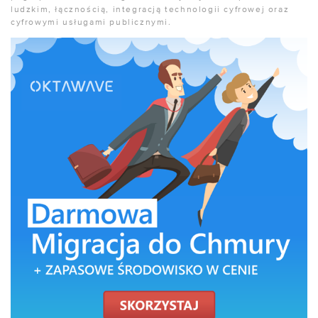
ludzkim, łącznością, integracją technologii cyfrowej oraz
cyfrowymi usługami publicznymi.