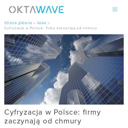
Skip
to
content
Strona główna
»
news
»
Cyfryzacja w Polsce: firmy zaczynają od chmury
Cyfryzacja w Polsce: firmy
zaczynają od chmury