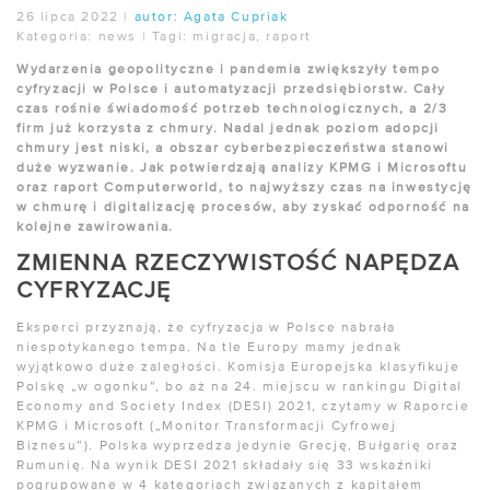
26 lipca 2022
|
autor:
Agata Cupriak
Kategoria:
news
|
Tagi:
migracja
,
raport
Wydarzenia geopolityczne i pandemia zwiększyły tempo
cyfryzacji w Polsce i automatyzacji przedsiębiorstw. Cały
czas rośnie świadomość potrzeb technologicznych, a 2/3
firm już korzysta z chmury. Nadal jednak poziom adopcji
chmury jest niski, a obszar cyberbezpieczeństwa stanowi
duże wyzwanie. Jak potwierdzają analizy KPMG i Microsoftu
oraz raport Computerworld, to najwyższy czas na inwestycję
w chmurę i digitalizację procesów, aby zyskać odporność na
kolejne zawirowania.
ZMIENNA RZECZYWISTOŚĆ NAPĘDZA
CYFRYZACJĘ
Eksperci przyznają, że cyfryzacja w Polsce nabrała
niespotykanego tempa. Na tle Europy mamy jednak
wyjątkowo duże zaległości. Komisja Europejska klasyfikuje
Polskę „w ogonku”, bo aż na 24. miejscu w rankingu Digital
Economy and Society Index (DESI) 2021, czytamy w Raporcie
KPMG i Microsoft („Monitor Transformacji Cyfrowej
Biznesu”). Polska wyprzedza jedynie Grecję, Bułgarię oraz
Rumunię. Na wynik DESI 2021 składały się 33 wskaźniki
pogrupowane w 4 kategoriach związanych z kapitałem