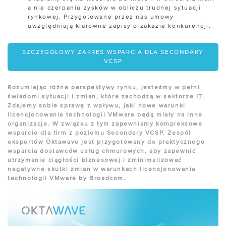
a nie czerpaniu zysków w obliczu trudnej sytuacji
rynkowej. Przygotowane przez nas umowy
uwzględniają klarowne zapisy o zakazie konkurencji.
SZCZEGÓŁOWY ZAKRES WSPARCIA DLA SECONDARY
VCSP
Rozumiejąc różne perspektywy rynku, jesteśmy w pełni
świadomi sytuacji i zmian, które zachodzą w sektorze IT.
Zdajemy sobie sprawę z wpływu, jaki nowe warunki
licencjonowania technologii VMware będą miały na inne
organizacje. W związku z tym zapewniamy kompleksowe
wsparcie dla firm z poziomu Secondary VCSP. Zespół
ekspertów Oktawave jest przygotowany do praktycznego
wsparcia dostawców usług chmurowych, aby zapewnić
utrzymanie ciągłości biznesowej i zminimalizować
negatywne skutki zmian w warunkach licencjonowania
technologii VMware by Broadcom.