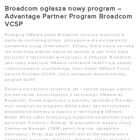
Broadcom ogłasza nowy program –
Advantage Partner Program Broadcom
VCSP
Przejęcie VMware przez Broadcom oznacza rewolucję w
sektorze technologicznym, szczególnie dla europejskich
dostawców usług chmurowych. Zmiany, które niesie za sobą
ten krok mają głęboki wpływ na sposób, w jaki firmy będą
korzystać z technologii wirtualizacji w chmurze. Broadcom,
jako nowy właściciel VMware całkowicie redefiniuje zasady
licencjonowania, uruchamiając nowy model VMware Cloud
Service Provider (VCSP), który zastępuje dotychczasowy
program VCPP.
Zmienia się zarówno struktura, jak i sposób zakupu licencji
dla partnerów, korzystających z technologii VMware by
Broadcom. Grupa organizacji z poziomu Secondary Provider
musi dołączyć do programu White Label, aby kontynuować
prowadzenie biznesu w oparciu o technologię VMware.
Model White Label funkcjonuje wyłącznie za pośrednictwem
partnerów Pinnacle i Premier. W poprzednim modelu Cloud
Commerce Manager (CMM) pełnił rolę tzw. agregatora
dystrybucji. Teraz jego zadaniem jest ścisła współpraca z