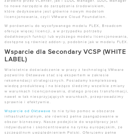
zarówno przez vCenter, jak i SDDC Manager. SDDC Manager
to nowe narzędzie do zarządzania środowiskiem,
które dedykowane jest głównie nowym modelom
licencjonowania, czyli VMware Cloud Foundation.
W porównaniu do wycofywanego modelu FLEX, Broadcom
oferuje więcej licencji, a w przypadku potrzeby
dodatkowych funkcji lub wyższego modelu licencjonowania,
dostępne są również addon-y, podobnie jak w modelu FLEX.
Wsparcie dla Secondary VCSP (WHITE
LABEL)
Wieloletnie doświadczenie w pracy z technologią VMware
pozwoliło Oktawave stać się ekspertem w zakresie
rekomendacji strategicznych. Posiadamy kompleksową
wiedzę produktową i na bieżąco śledzimy wszelkie zmiany
w warunkach licencjonowania, dlatego proces transformacji,
nawet w tak niesprzyjających warunkach, przeprowadzimy
sprawnie i efektywnie.
Wsparcie od Oktawave
to nie tylko pomoc w obszarze
infrastrukturalnym, ale również pełne zaangażowanie w
obszar biznesowy. Nasze podejście do współpracy jest
indywidualne i skoncentrowane na rynku europejskim, ze
szczególnym uwzględnieniem Polski. Oferujemy pełne