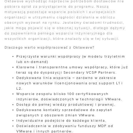
Oktawave wychodząc naprzeciw potrzebom dostawców nie
pobiera opłat za przystąpienie do programu. Naszą
motywacją pozostaje wsparcie polskich i europejskich
organizacji w utrzymaniu ciągłości działania w obliczu
obecnych wyzwań na rynku. Jesteśmy świadomi trudności,
jakie mogą pojawić się w obecnej sytuacji, dlatego dążymy
do zapewnienia pełnego wsparcia inżynieryjnego dla
wszystkich organizacji, które znalazły się w tej sytuacji.
Dlaczego warto współpracować z Oktawave?
Przejrzyste warunki współpracy (w modelu trzyletnim
lub on-demand)
Klarowne i transparentne umowy współpracy, które już
teraz są do dyspozycji Secondary VCSP Partners.
Dedykowana linia wsparcia – zarówno w zakresie
nowych warunków licencjonowania oraz support L1 i
L2.
Wsparcie zespołu blisko 100 certyfikowanych
inżynierów, doświadczonych w technologii VMware.
Dostęp do pełnej wiedzy produktowej i prawnej.
Dedykowane kontakty sprzedażowe do zapytań
związanych z obszarem zmian VMware.
Indywidualne podejście do każdego klienta.
Doświadczenie w zdobywaniu funduszy MDF od
VMware i innych partnerów.