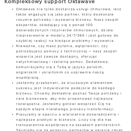
Kompleksowy support Oktawave
Oktawave nie tylko dostarcza usługi chmurowe, lecz
także angażuje się jako partner, który doskonale
rozumie potrzeby i wyzwania biznesu. Nasz zespół
ekspertów, składający się z ponad 100
doświadczonych inżynierów chmurowych, działa
nieprzerwanie w modelu 24/7/365 i jest gotowy do
szybkiej reakcji na bieżące problemy i wyzwania.
Nieważne, czy masz pytania, wątpliwości, czy
potrzebujesz pomocy z technicznej – nasz zespół
wsparcia jest zawsze dostępny, oferując
natychmiastową i rzetelną pomoc. Dodatkowo,
komunikujemy się z Tobą w języku polskim,
angielskim i ukraińskim co usprawnia naszą
współpracę.
Jesteśmy przekonani, że kluczowym elementem
sukcesu jest indywidualne podejście do każdego
biznesu. Chcemy dokładnie poznać Twoje potrzeby i
cele biznesowe, aby móc proponować najlepsze
rozwiązania. Jesteśmy gotowi wesprzeć Cię na
każdym etapie niełatwego procesu transformacji.
Pracujemy w oparciu o wieloletnie doświadczenie i
najlepsze praktyki w biznesie. Liczy się dla nas
transparentna współpraca na zasadach partnerskich.
Skupiamy się na wsparciu partnerów w okresie zmian,