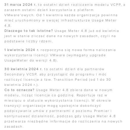
31 marca 2024 r.
to ostatni dzień rozliczenia modelu VCPP, a
zarazem ostatni dzień korzystania z platform
VMware’owych. Od 1 kwietnia każda organizacja powinna
mieć uruchomiony w swojej infrastrukturze Usage Meter
4.8.
Dlaczego to tak istotne?
Usage Meter 4.8 już od kwietnia
jest w stanie zliczać dane na nowych zasadach, czyli na
podstawie liczby rdzeni.
1 kwietnia 2024 r.
rozpoczyna się nowa forma naliczania
wykorzystania licencji VMware (wymagany upgrade
UsageMeter do wersji 4.8).
30 kwietnia 2024 r.
to ostatni dzień dla partnerów
Secondary VCSP, aby przystąpić do programu i móc
rozliczyć licencje z tzw. Transition Period (od 1 do 30
kwietnia 2024 r.).
Co to oznacza?
Usage Meter 4.8 zbiera dane w nowym
modelu, licząc licencje co godzinę. Raportuje raz w
miesiącu o statusie wykorzystania licencji. W okresie
tranzycji organizacje mogą spokojnie dokończyć
podpisywanie umów z partnerami z poziomu Premier i
kontynuować działalność, podczas gdy Usage Meter 4.8
przetwarza niezbędne informacje do rozliczenia na nowych
zasadach.