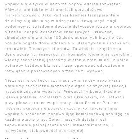
wsparcie nie tylko w doborze odpowiednich rozwiązań
VMware, ale także w działaniach sprzedażowo-
marketingowych. Jako Partner Premier transparentnie
dzielimy się aktualną wiedzą produktową, abyś mógł
podejmować świadome decyzje dotyczące rozwoju swojego
biznesu. Zespół ekspertów chmurowych Oktawave,
składający się z blisko 100 doświadczonych inżynierów,
posiada bogate doświadczenie w utrzymywaniu i rozwijaniu
środowisk IT naszych klientów. To właśnie dzięki temu
doświadczeniu, różnorodnym kompetencjom oraz szerokiej
wiedzy technicznej jesteśmy w stanie zrozumieć unikalne
potrzeby każdego biznesu i zaproponować odpowiednie
rozwiązania postawionych przed nami wyzwań.
Niezależnie od tego, czy masz pytania czy napotykasz
problemy techniczne możesz polegać na szybkiej reakcji
naszego zespołu wsparcia. Prowadzimy komunikację w
języku polskim, angielskim oraz ukraińskim, co ułatwia i
przyspiesza proces współpracy. Jako Premier Partner
możemy skutecznie pośredniczyć w kontakcie z linią
wsparcia Broadcom, zapewniając kompleksową obsługę na
każdym etapie prac. Celem naszych działań jest
zapewnienie pełnej stabilności infrastrukturalnej i
najwyższej efektywności operacyjnej.