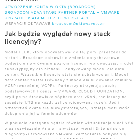
UTWORZENIE KONTA W OKTA (BROADCOM)
BROADCOM ADVANTAGE PARTNER PORTAL – VMWARE
UPGRADE USAGEMETER DO WERSJI 4.8
WSPARCIE OKTAWAVE
broadcom@oktawave.com
Jak będzie wyglądał nowy stack
licencyjny?
Model FLEX, który obowiązywał do tej pory, przeszedł do
historii. Broadcom całkowicie zmienia dotychczasowe
podejście i wyrównuje poziom licencji, wprowadzając model
subskrypcyjny dla biznesu i dedykowany model dla data
center. Wszystkie licencje stają się subskrypcjami. Model
data center został zrównany z modelem budowania chmur w
VCSP (wcześniej VCPP). Partnerzy otrzymują paczkę
podstawowych licencji – VMWARE CLOUD FOUNDATION,
czyli pełne środowisko vSphere oraz vSAN, rozliczany na
zasadzie 1/TB na każdy zalicencjonowany rdzeń. Jeśli
przestrzeń okaże się niewystarczająca, istnieje możliwość
dokupienia jej w formie addon-ów.
W pakiecie dostępna będzie również wirtualizacja sieci NSX
oraz rozwiązanie Aria w najwyższej wersji Enterprise do
diagnostyki środowiska VMware. Zarządzanie odbywa się