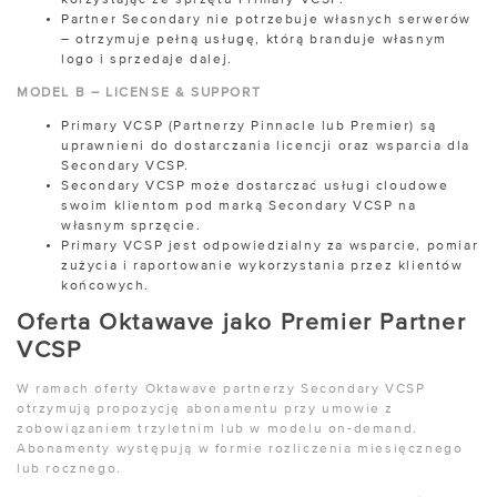
korzystając ze sprzętu Primary VCSP.
Partner Secondary nie potrzebuje własnych serwerów
– otrzymuje pełną usługę, którą branduje własnym
logo i sprzedaje dalej.
MODEL B – LICENSE & SUPPORT
Primary VCSP (Partnerzy Pinnacle lub Premier) są
uprawnieni do dostarczania licencji oraz wsparcia dla
Secondary VCSP.
Secondary VCSP może dostarczać usługi cloudowe
swoim klientom pod marką Secondary VCSP na
własnym sprzęcie.
Primary VCSP jest odpowiedzialny za wsparcie, pomiar
zużycia i raportowanie wykorzystania przez klientów
końcowych.
Oferta Oktawave jako Premier Partner
VCSP
W ramach oferty Oktawave partnerzy Secondary VCSP
otrzymują propozycję abonamentu przy umowie z
zobowiązaniem trzyletnim lub w modelu on-demand.
Abonamenty występują w formie rozliczenia miesięcznego
lub rocznego.