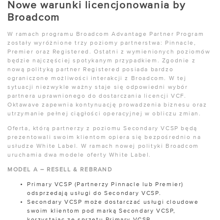
Nowe warunki licencjonowania by
Broadcom
W ramach programu Broadcom Advantage Partner Program
zostały wyróżnione trzy poziomy partnerstwa: Pinnacle,
Premier oraz Registered. Ostatni z wymienionych poziomów
będzie najczęściej spotykanym przypadkiem. Zgodnie z
nową polityką partner Registered posiada bardzo
ograniczone możliwości interakcji z Broadcom. W tej
sytuacji niezwykle ważny staje się odpowiedni wybór
partnera uprawnionego do dostarczania licencji VCF.
Oktawave zapewnia kontynuację prowadzenia biznesu oraz
utrzymanie pełnej ciągłości operacyjnej w obliczu zmian.
Oferta, którą partnerzy z poziomu Secondary VCSP będą
prezentowali swoim klientom opiera się bezpośrednio na
usłudze White Label. W ramach nowej polityki Broadcom
uruchamia dwa modele oferty White Label.
MODEL A – RESELL & REBRAND
Primary VCSP (Partnerzy Pinnacle lub Premier)
odsprzedają usługi do Secondary VCSP.
Secondary VCSP może dostarczać usługi cloudowe
swoim klientom pod marką Secondary VCSP,