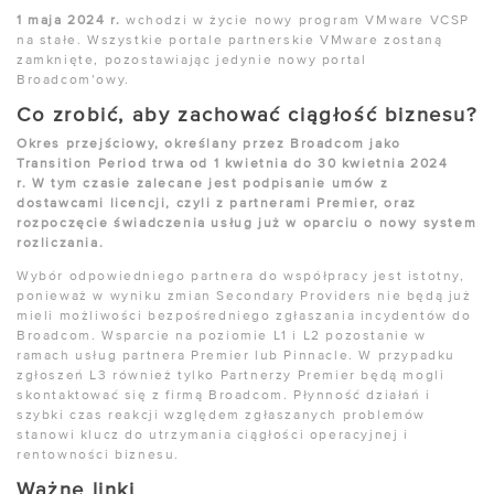
1 maja 2024 r.
wchodzi w życie nowy program VMware VCSP
na stałe. Wszystkie portale partnerskie VMware zostaną
zamknięte, pozostawiając jedynie nowy portal
Broadcom’owy.
Co zrobić, aby zachować ciągłość biznesu?
Okres przejściowy, określany przez Broadcom jako
Transition Period trwa od 1 kwietnia do 30 kwietnia 2024
r. W tym czasie zalecane jest podpisanie umów z
dostawcami licencji, czyli z partnerami Premier, oraz
rozpoczęcie świadczenia usług już w oparciu o nowy system
rozliczania.
Wybór odpowiedniego partnera do współpracy jest istotny,
ponieważ w wyniku zmian Secondary Providers nie będą już
mieli możliwości bezpośredniego zgłaszania incydentów do
Broadcom. Wsparcie na poziomie L1 i L2 pozostanie w
ramach usług partnera Premier lub Pinnacle. W przypadku
zgłoszeń L3 również tylko Partnerzy Premier będą mogli
skontaktować się z firmą Broadcom. Płynność działań i
szybki czas reakcji względem zgłaszanych problemów
stanowi klucz do utrzymania ciągłości operacyjnej i
rentowności biznesu.
Ważne linki