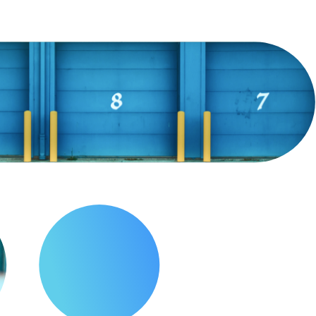
BLOG
Kto naprawdę
kontroluje Twoje dane?
WEBINARY
NIS 2 i UKSC
bez komplikacji