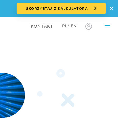
SKORZYSTAJ Z KALKULATORA
KONTAKT
PL
/
EN
OFERTY
/ Darmowa migracja
/ E-commerce
/ EZD RP
WDROŻENIA
Case study:
Mazovia