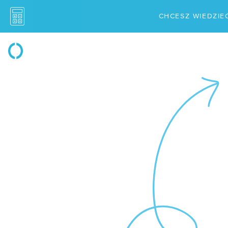
CHCESZ WIEDZIEĆ
PRODUKTY
ROZ
/ Serwery w chmurze
/ Dis
/ Cloud storage
/
VMw
/ Storage blokowy
/ Ska
/ Storage obiektowy
/ Ma
/ Suwerenna chmura
NAR
/ Usługi sieciowe
/ Sta
/ Traffic Manager
/ API