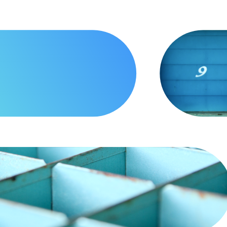
FIRMA
LKULATOR CHMURY
/ O nas
/ Certyfikaty
OC
/ Informacje prawne
a wiedzy
/ Akcjonariusze
umentacja API
/ Kontakt
ługa klienta
ewodnik po chmurze
ewodnik po Kubernetesie