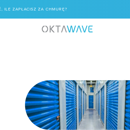
, ILE ZAPŁACISZ ZA CHMURĘ?
WIĄZANIA
WSPÓŁPRACA
aster Recovery
/ Program poleceń
are - VCSP
/ Dla mediów
n podatności
/ Kariera
naged Kubernetes
R&D
/ IPCEI-CIS
ZĘDZIA
tus usług
/ Zapytania ofertowe
 usług chmurowych