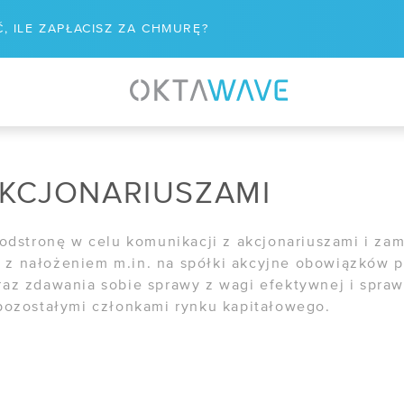
, ILE ZAPŁACISZ ZA CHMURĘ?
WIĄZANIA
WSPÓŁPRACA
aster Recovery
/ Program poleceń
AKCJONARIUSZAMI
are - VCSP
/ Dla mediów
n podatności
/ Kariera
podstronę w celu komunikacji z akcjonariuszami i za
z nałożeniem m.in. na spółki akcyjne obowiązków 
naged Kubernetes
az zdawania sobie sprawy z wagi efektywnej i spraw
R&D
pozostałymi członkami rynku kapitałowego.
/ IPCEI-CIS
ZĘDZIA
tus usług
/ Zapytania ofertowe
 usług chmurowych