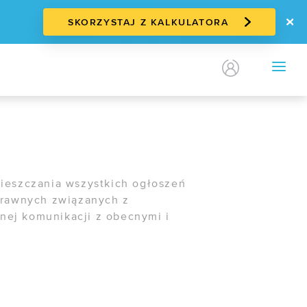
SKORZYSTAJ Z KALKULATORA
KONTAKT
PL
/
EN
OFERTY
/ Darmowa migracja
/ E-commerce
/ EZD RP
mieszczania wszystkich ogłoszeń
prawnych związanych z
nej komunikacji z obecnymi i
WDROŻENIA
Case study:
Mazovia