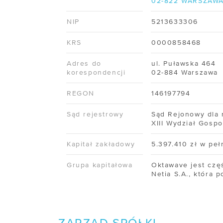
02-822 WARSZAW
/ Monitoring SLA
NIP
5213633306
KA
/ GPU
KRS
0000858468
POM
/ Cennik
Adres do
ul. Puławska 464
/ Baz
korespondencji
02-884 Warszawa
USŁUGI WSPARCIA
/ Dok
REGON
146197794
/ Migracja do chmury
/ Obs
Sąd rejestrowy
Sąd Rejonowy dla 
/ Cloud Operation Support
XIII Wydział Gosp
/ Prz
Kapitał zakładowy
5.397.410 zł w peł
/ Prz
Grupa kapitałowa
Oktawave jest czę
Netia S.A., która p