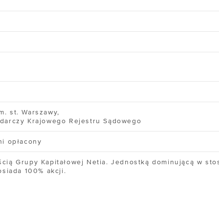
A
FIRMA
LKULATOR CHMURY
/ O nas
/ Certyfikaty
OC
/ Informacje prawne
a wiedzy
/ Akcjonariusze
umentacja API
/ Kontakt
ługa klienta
m. st. Warszawy,
odarczy Krajowego Rejestru Sądowego
ewodnik po chmurze
ni opłacony
ewodnik po Kubernetesie
ścią Grupy Kapitałowej Netia. Jednostką dominującą w sto
osiada 100% akcji.