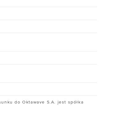
BLOG
Kto naprawdę
kontroluje Twoje dane?
WEBINARY
NIS 2 i UKSC
bez komplikacji
sunku do Oktawave S.A. jest spółka