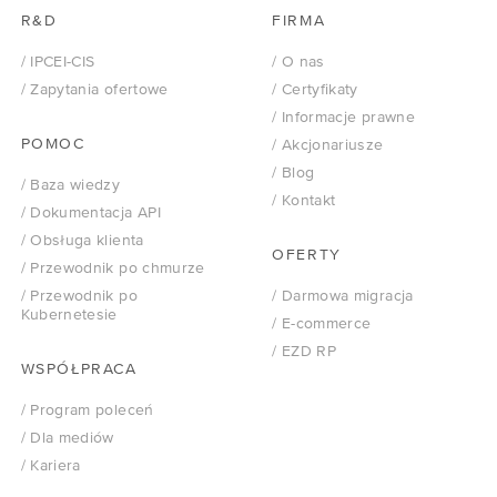
R&D
FIRMA
/ IPCEI-CIS
/ O nas
/ Zapytania ofertowe
/ Certyfikaty
/ Informacje prawne
POMOC
/ Akcjonariusze
/ Blog
/ Baza wiedzy
/ Kontakt
/ Dokumentacja API
/ Obsługa klienta
OFERTY
/ Przewodnik po chmurze
/ Przewodnik po
/ Darmowa migracja
Kubernetesie
/ E-commerce
/ EZD RP
WSPÓŁPRACA
/ Program poleceń
/ Dla mediów
/ Kariera