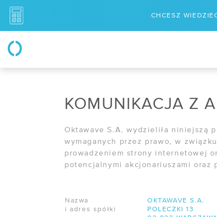
CHCESZ WIEDZIEĆ
PRODUKTY
ROZ
/ Serwery w chmurze
/ Dis
KOMUNIKACJA Z 
/ Cloud storage
/
VMw
/ Storage blokowy
/ Ska
Oktawave S.A. wydzieliła niniejszą 
wymaganych przez prawo, w związku 
/ Storage obiektowy
/ Ma
prowadzeniem strony internetowej or
potencjalnymi akcjonariuszami oraz 
/ Suwerenna chmura
NAR
/ Usługi sieciowe
/ Sta
Nazwa
OKTAWAVE S.A.
/ Traffic Manager
i adres spółki
POLECZKI 13
/ API