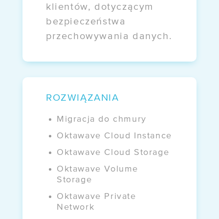
klientów, dotyczącym
WDROŻENIA
bezpieczeństwa
Case study:
przechowywania danych.
Mazovia
BLOG
Kto naprawdę
ROZWIĄZANIA
kontroluje Twoje dane?
Migracja do chmury
Oktawave Cloud Instance
WEBINARY
Oktawave Cloud Storage
NIS 2 i UKSC
Oktawave Volume
bez komplikacji
Storage
Oktawave Private
Network