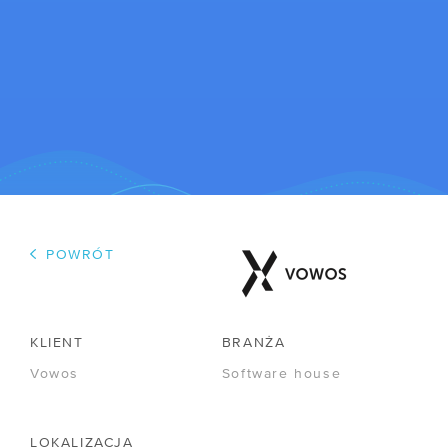
WSPÓŁPRACA
/ Program poleceń
/ Dla mediów
POWRÓT
/ Kariera
R&D
KLIENT
BRANŻA
/ IPCEI-CIS
Vowos
Software house
/ Zapytania ofertowe
LOKALIZACJA