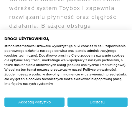
wdrażać system Toybox i zapewnia
rozwiązaniu płynność oraz ciągłość
działania. Bieżąca obsługa
środowiska nie stwarza problemów
DROGI UŻYTKOWNIKU,
administratorom, pozwala mieć pełną
strona internetowa Oktawave wykorzystuje pliki cookies w celu zapewnienia
poprawnego działania naszego serwisu oraz panelu administracyjnego
kontrolę nad zasobami, a w razie
(cookies techniczne). Dodatkowo prosimy Cię o zgodę na używanie cookies
potrzeby skorzystać ze wsparcia
dla optymalizacji treści, marketingu we współpracy z naszymi partnerami, a
także doskonalenia oferowanych usług (cookies analityczne i marketingowe).
specjalistów Oktawave w trybie
Więcej na ten temat możesz przeczytać w naszej Polityce prywatności.
Zgodę możesz wycofać w dowolnym momencie w ustawieniach przeglądarki,
24/7/365.
ale wyłączenie cookies technicznych może skutkować niepoprawną pracą
interfejsów naszych systemów.
Ogromną zaletą jest też elastyczność
Akceptuj wszystko
Dostosuj
chmury Oktawave. Jeden z projektów
realizowanych przez Vowos wymagał
stworzenia architektury multi-cloud.
Oktawave została zintegrowana z