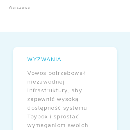
FIRMA
Warszawa
/ O nas
/ Certyfikaty
/ Informacje prawne
/ Akcjonariusze
WYZWANIA
/ Kontakt
Vowos potrzebował
niezawodnej
OFERTY
infrastruktury, aby
/ Darmowa migracja
zapewnić wysoką
/ E-commerce
dostępność systemu
Toybox i sprostać
/ EZD RP
wymaganiom swoich