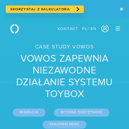
SKORZYSTAJ Z KALKULATORA
KONTAKT
PL
/
EN
PRODUKTY
CASE STUDY VOWOS
/ Serwery w chmurze
VOWOS ZAPEWNIA
/ Cloud storage
NIEZAWODNE
/ Storage blokowy
DZIAŁANIE SYSTEMU
/ Storage obiektowy
TOYBOX
/ Suwerenna chmura
/ Usługi sieciowe
MIGRACJA
WYSOKA DOSTĘPNOŚĆ
/ Traffic Manager
SKALOWALNOŚĆ