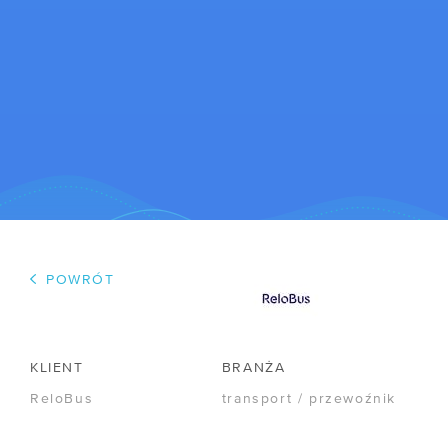
WSPÓŁPRACA
/ Program poleceń
/ Dla mediów
/ Kariera
POWRÓT
R&D
/ IPCEI-CIS
KLIENT
BRANŻA
ReloBus
transport / przewoźnik
/ Zapytania ofertowe