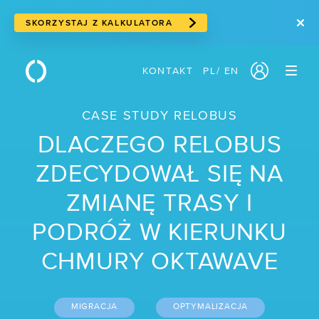
SKORZYSTAJ Z KALKULATORA
KONTAKT
PL
/
EN
PRODUKTY
CASE STUDY RELOBUS
/ Serwery w chmurze
DLACZEGO RELOBUS
/ Cloud storage
ZDECYDOWAŁ SIĘ NA
/ Storage blokowy
ZMIANĘ TRASY I
/ Storage obiektowy
PODRÓŻ W KIERUNKU
/ Suwerenna chmura
CHMURY OKTAWAVE
/ Usługi sieciowe
/ Traffic Manager
MIGRACJA
OPTYMALIZACJA