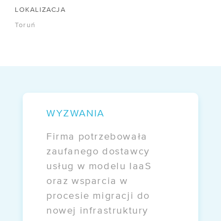
FIRMA
LOKALIZACJA
Toruń
/ O nas
/ Certyfikaty
/ Informacje prawne
/ Akcjonariusze
/ Kontakt
WYZWANIA
Firma potrzebowała
OFERTY
zaufanego dostawcy
/ Darmowa migracja
usług w modelu IaaS
oraz wsparcia w
/ E-commerce
procesie migracji do
/ EZD RP
nowej infrastruktury