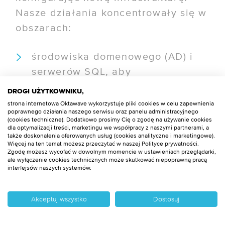
Nasze działania koncentrowały się w
obszarach:
środowiska domenowego (AD) i
serwerów SQL, aby
zagwarantować odpowiednie
DROGI UŻYTKOWNIKU,
dopasowanie do nowej
strona internetowa Oktawave wykorzystuje pliki cookies w celu zapewnienia
poprawnego działania naszego serwisu oraz panelu administracyjnego
infrastruktury chmurowej;
(cookies techniczne). Dodatkowo prosimy Cię o zgodę na używanie cookies
dla optymalizacji treści, marketingu we współpracy z naszymi partnerami, a
także doskonalenia oferowanych usług (cookies analityczne i marketingowe).
farmy RDS dla zapewnienia
Więcej na ten temat możesz przeczytać w naszej Polityce prywatności.
Zgodę możesz wycofać w dowolnym momencie w ustawieniach przeglądarki,
płynnego dostępu do aplikacji,
ale wyłączenie cookies technicznych może skutkować niepoprawną pracą
interfejsów naszych systemów.
ale także optymalnej wydajności
w środowisku chmurowym,
Akceptuj wszystko
Dostosuj
wdrożenie rozwiązania FSLogix w
celu umożliwienia centralizacji i