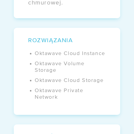
chmurowej.
WDROŻENIA
Case study:
Mazovia
ROZWIĄZANIA
BLOG
Oktawave Cloud Instance
Kto naprawdę
Oktawave Volume
kontroluje Twoje dane?
Storage
Oktawave Cloud Storage
WEBINARY
Oktawave Private
Network
NIS 2 i UKSC
bez komplikacji