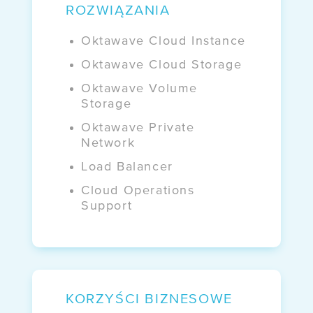
ROZWIĄZANIA
BLOG
Oktawave Cloud Instance
Kto naprawdę
kontroluje Twoje dane?
Oktawave Cloud Storage
Oktawave Volume
Storage
WEBINARY
Oktawave Private
NIS 2 i UKSC
Network
bez komplikacji
Load Balancer
Cloud Operations
Support
KORZYŚCI BIZNESOWE