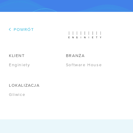
WSPÓŁPRACA
/ Program poleceń
POWRÓT
/ Dla mediów
/ Kariera
KLIENT
BRANŻA
R&D
Enginiety
Software House
/ IPCEI-CIS
/ Zapytania ofertowe
LOKALIZACJA
Gliwice
FIRMA
/ O nas
/ Certyfikaty