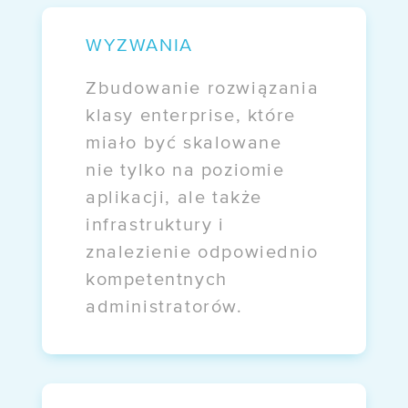
/ Informacje prawne
WYZWANIA
/ Akcjonariusze
/ Kontakt
Zbudowanie rozwiązania
klasy enterprise, które
miało być skalowane
OFERTY
nie tylko na poziomie
/ Darmowa migracja
aplikacji, ale także
/ E-commerce
infrastruktury i
znalezienie odpowiednio
/ EZD RP
kompetentnych
administratorów.
WDROŻENIA
Case study:
Mazovia