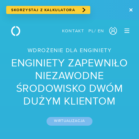
SKORZYSTAJ Z KALKULATORA
KONTAKT
PL
/
EN
PRODUKTY
WDROŻENIE DLA ENGINIETY
/ Serwery w chmurze
ENGINIETY ZAPEWNIŁO
/ Cloud storage
NIEZAWODNE
/ Storage blokowy
ŚRODOWISKO DWÓM
/ Storage obiektowy
DUŻYM KLIENTOM
/ Suwerenna chmura
/ Usługi sieciowe
WIRTUALIZACJA
/ Traffic Manager