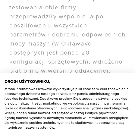
testowania obie firmy
przeprowadziły wspólnie, a po
doszlifowaniu wszystkich
parametrów i dobraniu odpowiednich
mocy maszyn (w Oktawave
dostępnych jest ponad 20
konfiguracji sprzętowych), wdrożono
platformę w wersji produkcyjnej.
Już po nawiązaniu współpracy z
DROGI UŻYTKOWNIKU,
Oktawave, pojawiła się potrzeba
strona internetowa Oktawave wykorzystuje pliki cookies w celu zapewnienia
poprawnego działania naszego serwisu oraz panelu administracyjnego
zbudowania kolejnego wydajnego
(cookies techniczne). Dodatkowo prosimy Cię o zgodę na używanie cookies
dla optymalizacji treści, marketingu we współpracy z naszymi partnerami, a
środowiska dla innego klienta. Na
także doskonalenia oferowanych usług (cookies analityczne i marketingowe).
Więcej na ten temat możesz przeczytać w naszej Polityce prywatności.
tym etapie znajomości chmury
Zgodę możesz wycofać w dowolnym momencie w ustawieniach przeglądarki,
ale wyłączenie cookies technicznych może skutkować niepoprawną pracą
Oktawave zespół Enginiety nie
interfejsów naszych systemów.
zastanawiał się długo – oba