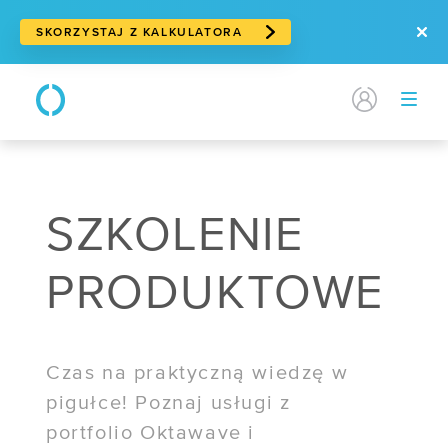
SKORZYSTAJ Z KALKULATORA
KONTAKT
PL
/
EN
PRODUKTY
/ Serwery w chmurze
SZKOLENIE
/ Cloud storage
/ Storage blokowy
PRODUKTOWE
/ Storage obiektowy
/ Suwerenna chmura
Czas na praktyczną wiedzę w
/ Usługi sieciowe
pigułce! Poznaj usługi z
portfolio Oktawave i
/ Traffic Manager