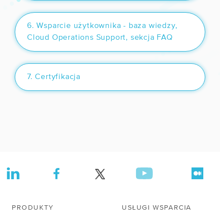
6. Wsparcie użytkownika - baza wiedzy,
Cloud Operations Support, sekcja FAQ
WSPÓŁPRACA
/ Program poleceń
7. Certyfikacja
/ Dla mediów
/ Kariera
R&D
/ IPCEI-CIS
/ Zapytania ofertowe
FIRMA
PRODUKTY
USŁUGI WSPARCIA