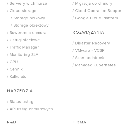
/ O nas
/ Serwery w chmurze
/ Migracja do chmury
/ Cloud storage
/ Cloud Operation Support
/ Certyfikaty
/ Storage blokowy
/ Google Cloud Platform
/ Informacje prawne
/ Storage obiektowy
ROZWIĄZANIA
/ Suwerenna chmura
/ Akcjonariusze
/ Usługi sieciowe
/ Disaster Recovery
/ Traffic Manager
/ Kontakt
/
VMware - VCSP
/ Monitoring SLA
/ Skan podatności
/ GPU
/ Managed Kubernetes
/ Cennik
OFERTY
/ Kalkulator
/ Darmowa migracja
NARZĘDZIA
/ E-commerce
/ Status usług
/ EZD RP
/ API usług chmurowych
WDROŻENIA
R&D
FIRMA