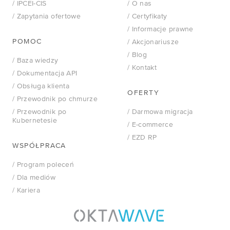
/ IPCEI-CIS
/ O nas
Case study:
/ Zapytania ofertowe
/ Certyfikaty
Mazovia
/ Informacje prawne
POMOC
/ Akcjonariusze
BLOG
/ Blog
/ Baza wiedzy
/ Kontakt
/ Dokumentacja API
Kto naprawdę
/ Obsługa klienta
kontroluje Twoje dane?
OFERTY
/ Przewodnik po chmurze
/ Przewodnik po
/ Darmowa migracja
WEBINARY
Kubernetesie
/ E-commerce
/ EZD RP
NIS 2 i UKSC
WSPÓŁPRACA
bez komplikacji
/ Program poleceń
/ Dla mediów
/ Kariera