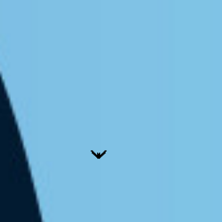
/ Darmowa migracja
/ E-commerce
/ EZD RP
WDROŻENIA
Case study:
Mazovia
BLOG
Kto naprawdę
kontroluje Twoje dane?
WEBINARY