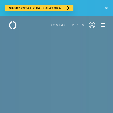
SKORZYSTAJ Z KALKULATORA
KONTAKT
PL
/
EN
PRODUKTY
/ Serwery w chmurze
/ Cloud storage
/ Storage blokowy
/ Storage obiektowy
/ Suwerenna chmura
/ Usługi sieciowe
/ Traffic Manager