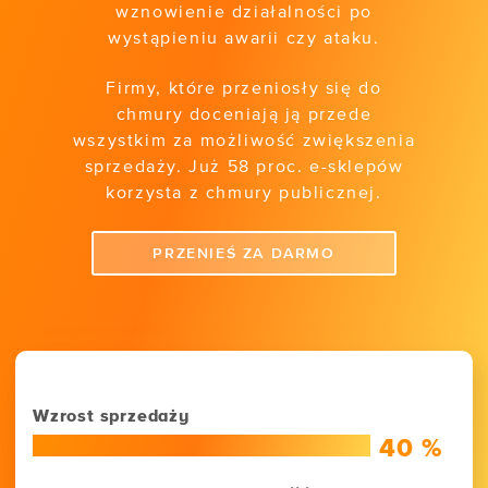
wznowienie działalności po
wystąpieniu awarii czy ataku.
Firmy, które przeniosły się do
chmury doceniają ją przede
wszystkim za możliwość zwiększenia
sprzedaży. Już 58 proc. e-sklepów
korzysta z chmury publicznej.
PRZENIEŚ ZA DARMO
Wzrost sprzedaży
40 %