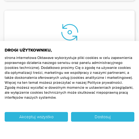
DROGI UŻYTKOWNIKU,
AUTOMATYZACJA
strona internetowa Oktawave wykorzystuje pliki cookies w celu zapewnienia
poprawnego działania naszego serwisu oraz panelu administracyjnego
Upraszczamy automatyzację
(cookies techniczne). Dodatkowo prosimy Cię o zgodę na używanie cookies
zarządzania infrastrukturą w
dla optymalizacji treści, marketingu we współpracy z naszymi partnerami, a
postaci kodu (IaC) dzięki
także doskonalenia oferowanych usług (cookies analityczne i marketingowe).
Więcej na ten temat możesz przeczytać w naszej Polityce prywatności.
wsparciu dla Terraform.
Zgodę możesz wycofać w dowolnym momencie w ustawieniach przeglądarki,
ale wyłączenie cookies technicznych może skutkować niepoprawną pracą
interfejsów naszych systemów.
Akceptuj wszystko
Dostosuj