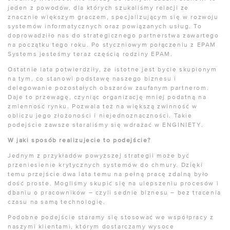
jeden z powodów, dla których szukaliśmy relacji ze
znacznie większym graczem, specjalizującym się w rozwoju
systemów informatycznych oraz powiązanych usług. To
doprowadziło nas do strategicznego partnerstwa zawartego
na początku tego roku. Po styczniowym połączeniu z EPAM
Systems jesteśmy teraz częścią rodziny EPAM.
Ostatnie lata potwierdziły, że istotne jest bycie skupionym
na tym, co stanowi podstawę naszego biznesu i
delegowanie pozostałych obszarów zaufanym partnerom.
Daje to przewagę, czyniąc organizację mniej podatną na
zmienność rynku. Pozwala też na większą zwinność w
obliczu jego złożoności i niejednoznaczności. Takie
podejście zawsze staraliśmy się wdrażać w ENGINIETY.
W jaki sposób realizujecie to podejście?
Jednym z przykładów powyższej strategii może być
przeniesienie krytycznych systemów do chmury. Dzięki
temu przejście dwa lata temu na pełną pracę zdalną było
dość proste. Mogliśmy skupić się na ulepszeniu procesów i
dbaniu o pracowników – czyli sednie biznesu – bez tracenia
czasu na samą technologię.
Podobne podejście staramy się stosować we współpracy z
naszymi klientami, którym dostarczamy wysoce