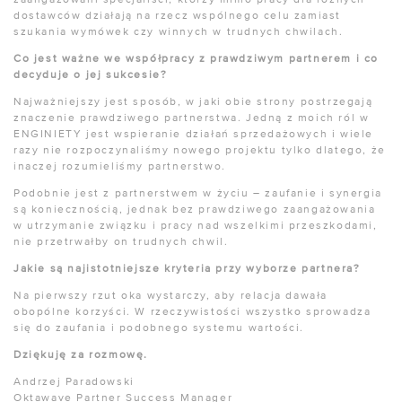
dostawców działają na rzecz wspólnego celu zamiast
szukania wymówek czy winnych w trudnych chwilach.
Co jest ważne we współpracy z prawdziwym partnerem i co
decyduje o jej sukcesie?
Najważniejszy jest sposób, w jaki obie strony postrzegają
znaczenie prawdziwego partnerstwa. Jedną z moich ról w
ENGINIETY jest wspieranie działań sprzedażowych i wiele
razy nie rozpoczynaliśmy nowego projektu tylko dlatego, że
inaczej rozumieliśmy partnerstwo.
Podobnie jest z partnerstwem w życiu – zaufanie i synergia
są koniecznością, jednak bez prawdziwego zaangażowania
w utrzymanie związku i pracy nad wszelkimi przeszkodami,
nie przetrwałby on trudnych chwil.
Jakie są najistotniejsze kryteria przy wyborze partnera?
Na pierwszy rzut oka wystarczy, aby relacja dawała
obopólne korzyści. W rzeczywistości wszystko sprowadza
się do zaufania i podobnego systemu wartości.
Dziękuję za rozmowę.
Andrzej Paradowski
Oktawave Partner Success Manager