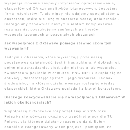
wyspecjalizowane zespoły inżynierów oprogramowania,
ekspertów od QA czy analityków biznesowych. Jesteśmy
firmą inżynierów IT, ale nigdy nie udajemy specjalistów w
obszarach, które nie leżą w obszarze naszej działalności.
Dlatego aby zapewniać naszym klientom kompleksowe
rozwiązania, poszukujemy zaufanych partnerów
wyspecjalizowanych w pozostałych obszarach.
Jak współpraca z Oktawave pomaga stawiać czoła tym
wyzwaniom?
Jednym z obszarów, które wykraczają poza naszą
podstawową działalność, jest infrastruktura. A dokładniej:
pełne nią zarządzanie, sieć, administracja lub wsparcie,
zwłaszcza w pakiecie w chmurze. ENGINIETY skupia się na
aplikacji, dostarczając system i jego wsparcie. Jednak
środowisko, na którym działa, wymaga rozległej wiedzy
eksperckiej, którą Oktawave posiada i z której korzystamy.
Dlaczego zdecydowaliście się na współpracę z Oktawave? W
jakich okolicznościach?
Współpracę z Oktawave rozpoczęliśmy w 2015 roku.
Pojawiła się wówczas okazja do wspólnej pracy dla TUI
Poland, dla którego działamy razem do dziś. Byłem
osobiście zaangażowany w ten projekt i pamiętam, że