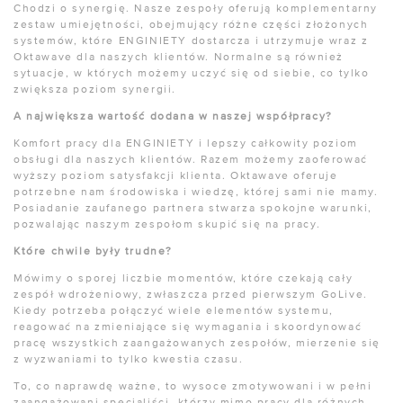
Chodzi o synergię. Nasze zespoły oferują komplementarny
zestaw umiejętności, obejmujący różne części złożonych
systemów, które ENGINIETY dostarcza i utrzymuje wraz z
Oktawave dla naszych klientów. Normalne są również
sytuacje, w których możemy uczyć się od siebie, co tylko
zwiększa poziom synergii.
A największa wartość dodana w naszej współpracy?
Komfort pracy dla ENGINIETY i lepszy całkowity poziom
obsługi dla naszych klientów. Razem możemy zaoferować
wyższy poziom satysfakcji klienta. Oktawave oferuje
potrzebne nam środowiska i wiedzę, której sami nie mamy.
Posiadanie zaufanego partnera stwarza spokojne warunki,
pozwalając naszym zespołom skupić się na pracy.
Które chwile były trudne?
Mówimy o sporej liczbie momentów, które czekają cały
zespół wdrożeniowy, zwłaszcza przed pierwszym GoLive.
Kiedy potrzeba połączyć wiele elementów systemu,
reagować na zmieniające się wymagania i skoordynować
pracę wszystkich zaangażowanych zespołów, mierzenie się
z wyzwaniami to tylko kwestia czasu.
To, co naprawdę ważne, to wysoce zmotywowani i w pełni
zaangażowani specjaliści, którzy mimo pracy dla różnych