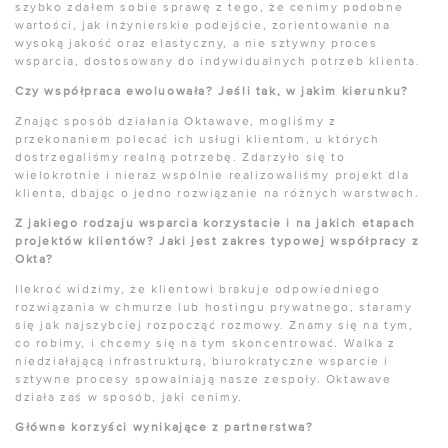
szybko zdałem sobie sprawę z tego, że cenimy podobne
wartości, jak inżynierskie podejście, zorientowanie na
wysoką jakość oraz elastyczny, a nie sztywny proces
wsparcia, dostosowany do indywidualnych potrzeb klienta.
Czy współpraca ewoluowała? Jeśli tak, w jakim kierunku?
Znając sposób działania Oktawave, mogliśmy z
przekonaniem polecać ich usługi klientom, u których
dostrzegaliśmy realną potrzebę. Zdarzyło się to
wielokrotnie i nieraz wspólnie realizowaliśmy projekt dla
klienta, dbając o jedno rozwiązanie na różnych warstwach.
Z jakiego rodzaju wsparcia korzystacie i na jakich etapach
projektów klientów? Jaki jest zakres typowej współpracy z
Okta?
Ilekroć widzimy, że klientowi brakuje odpowiedniego
rozwiązania w chmurze lub hostingu prywatnego, staramy
się jak najszybciej rozpocząć rozmowy. Znamy się na tym,
co robimy, i chcemy się na tym skoncentrować. Walka z
niedziałającą infrastrukturą, biurokratyczne wsparcie i
sztywne procesy spowalniają nasze zespoły. Oktawave
działa zaś w sposób, jaki cenimy.
Główne korzyści wynikające z partnerstwa?