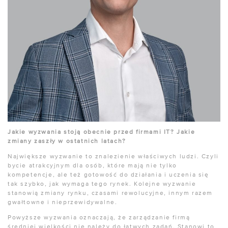
Jakie wyzwania stoją obecnie przed firmami IT? Jakie
zmiany zaszły w ostatnich latach?
Największe wyzwanie to znalezienie właściwych ludzi. Czyli
bycie atrakcyjnym dla osób, które mają nie tylko
kompetencje, ale też gotowość do działania i uczenia się
tak szybko, jak wymaga tego rynek. Kolejne wyzwanie
stanowią zmiany rynku, czasami rewolucyjne, innym razem
gwałtowne i nieprzewidywalne.
Powyższe wyzwania oznaczają, że zarządzanie firmą
średniej wielkości nie należy do łatwych zadań. Stanowi to