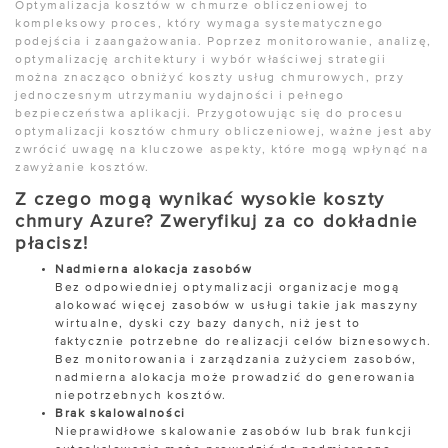
Optymalizacja kosztów w chmurze obliczeniowej to
kompleksowy proces, który wymaga systematycznego
podejścia i zaangażowania. Poprzez monitorowanie, analizę,
optymalizację architektury i wybór właściwej strategii
można znacząco obniżyć koszty usług chmurowych, przy
jednoczesnym utrzymaniu wydajności i pełnego
bezpieczeństwa aplikacji. Przygotowując się do procesu
optymalizacji kosztów chmury obliczeniowej, ważne jest aby
zwrócić uwagę na kluczowe aspekty, które mogą wpłynąć na
zawyżanie kosztów.
Z czego mogą wynikać wysokie koszty
chmury Azure? Zweryfikuj za co dokładnie
płacisz!
Nadmierna alokacja zasobów
Bez odpowiedniej optymalizacji organizacje mogą
alokować więcej zasobów w usługi takie jak maszyny
wirtualne, dyski czy bazy danych, niż jest to
faktycznie potrzebne do realizacji celów biznesowych.
Bez monitorowania i zarządzania zużyciem zasobów,
nadmierna alokacja może prowadzić do generowania
niepotrzebnych kosztów.
Brak skalowalności
Nieprawidłowe skalowanie zasobów lub brak funkcji