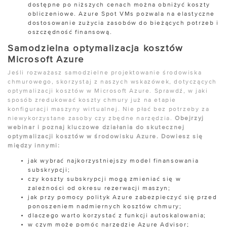
dostępne po niższych cenach można obniżyć koszty
obliczeniowe. Azure Spot VMs pozwala na elastyczne
dostosowanie zużycia zasobów do bieżących potrzeb i
oszczędność finansową.
Samodzielna optymalizacja kosztów
Microsoft Azure
Jeśli rozważasz samodzielne projektowanie środowiska
chmurowego, skorzystaj z naszych wskazówek, dotyczących
optymalizacji kosztów w Microsoft Azure. Sprawdź, w jaki
sposób zredukować koszty chmury już na etapie
konfiguracji maszyny wirtualnej. Nie płać bez potrzeby za
niewykorzystane zasoby czy zbędne narzędzia.
Obejrzyj
webinar i poznaj kluczowe działania do skutecznej
optymalizacji kosztów w środowisku Azure. Dowiesz się
między innymi:
jak wybrać najkorzystniejszy model finansowania
subskrypcji;
czy koszty subskrypcji mogą zmieniać się w
zależności od okresu rezerwacji maszyn;
jak przy pomocy polityk Azure zabezpieczyć się przed
ponoszeniem nadmiernych kosztów chmury;
dlaczego warto korzystać z funkcji autoskalowania;
w czym może pomóc narzędzie Azure Advisor;