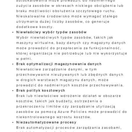
autoskalowania może prowadzić do nadmiernego
zużycia zasobów w okresach niskiego obciążenia lub
braku możliwości obsłużenia szczytowego ruchu.
Nieskalowalne środowisko może wymagać stałego
utrzymania dużej liczby zasobów, co generuje
dodatkowe koszty.
Niewłaściwy wybór typów zasobów
Wybór niewłaściwych typów zasobów, takich jak
maszyny wirtualne, bazy danych czy magazyny danych
może prowadzić do przepłacania za funkcjonalność,
której organizacja nie potrzebuje lub nie wykorzystuje
w pełni.
Brak optymalizacji magazynowania danych
Niewłaściwe zarządzanie danymi, w tym
przechowywanie nieużywanych lub zbędnych danych
w drogich warstwach magazynu danych, może
prowadzić do nadmiernych kosztów przechowywania.
Brak polityk kosztowych
Brak lub niewłaściwe wdrożenie działań w obszarze
kosztów, takich jak budżety, ostrzeżenia o
przekroczeniu limitów czy zarządzanie utylizacją
zasobów za pomocą Azure Policies może prowadzić do
niekontrolowanego wzrostu kosztów.
Niezautomatyzowane procesy
Brak automatyzacji procesów zarządzania zasobami,