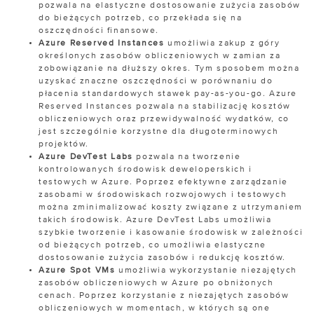
pozwala na elastyczne dostosowanie zużycia zasobów
do bieżących potrzeb, co przekłada się na
oszczędności finansowe.
Azure Reserved Instances
umożliwia zakup z góry
określonych zasobów obliczeniowych w zamian za
zobowiązanie na dłuższy okres. Tym sposobem można
uzyskać znaczne oszczędności w porównaniu do
płacenia standardowych stawek pay-as-you-go. Azure
Reserved Instances pozwala na stabilizację kosztów
obliczeniowych oraz przewidywalność wydatków, co
jest szczególnie korzystne dla długoterminowych
projektów.
Azure DevTest Labs
pozwala na tworzenie
kontrolowanych środowisk deweloperskich i
testowych w Azure. Poprzez efektywne zarządzanie
zasobami w środowiskach rozwojowych i testowych
można zminimalizować koszty związane z utrzymaniem
takich środowisk. Azure DevTest Labs umożliwia
szybkie tworzenie i kasowanie środowisk w zależności
od bieżących potrzeb, co umożliwia elastyczne
dostosowanie zużycia zasobów i redukcję kosztów.
Azure Spot VMs
umożliwia wykorzystanie niezajętych
zasobów obliczeniowych w Azure po obniżonych
cenach. Poprzez korzystanie z niezajętych zasobów
obliczeniowych w momentach, w których są one