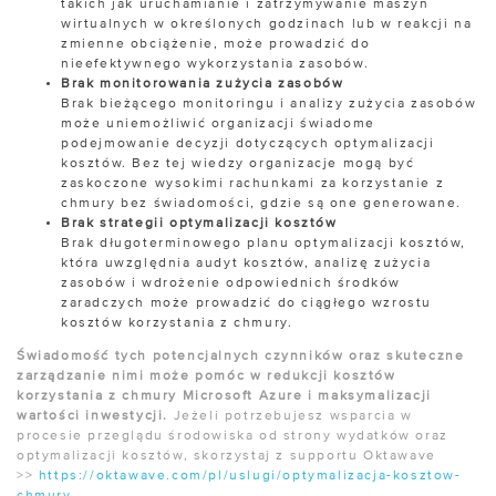
takich jak uruchamianie i zatrzymywanie maszyn
wirtualnych w określonych godzinach lub w reakcji na
zmienne obciążenie, może prowadzić do
nieefektywnego wykorzystania zasobów.
Brak monitorowania zużycia zasobów
Brak bieżącego monitoringu i analizy zużycia zasobów
może uniemożliwić organizacji świadome
podejmowanie decyzji dotyczących optymalizacji
kosztów. Bez tej wiedzy organizacje mogą być
zaskoczone wysokimi rachunkami za korzystanie z
chmury bez świadomości, gdzie są one generowane.
Brak strategii optymalizacji kosztów
Brak długoterminowego planu optymalizacji kosztów,
która uwzględnia audyt kosztów, analizę zużycia
zasobów i wdrożenie odpowiednich środków
zaradczych może prowadzić do ciągłego wzrostu
kosztów korzystania z chmury.
Świadomość tych potencjalnych czynników oraz skuteczne
zarządzanie nimi może pomóc w redukcji kosztów
korzystania z chmury Microsoft Azure i maksymalizacji
wartości inwestycji.
Jeżeli potrzebujesz wsparcia w
procesie przeglądu środowiska od strony wydatków oraz
optymalizacji kosztów, skorzystaj z supportu Oktawave
>>
https://oktawave.com/pl/uslugi/optymalizacja-kosztow-