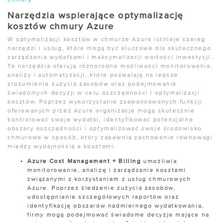
chmury
Narzędzia wspierające optymalizację
kosztów chmury Azure
W optymalizacji kosztów w chmurze Azure istnieje szereg
narzędzi i usług, które mogą być kluczowe dla skutecznego
zarządzania wydatkami i maksymalizacji wartości inwestycji.
Te narzędzia oferują różnorodne możliwości monitorowania,
analizy i automatyzacji, które pozwalają na lepsze
zrozumienie zużycia zasobów oraz podejmowanie
świadomych decyzji w celu oszczędności i optymalizacji
kosztów. Poprzez wykorzystanie zaawansowanych funkcji
oferowanych przez Azure organizacje mogą skutecznie
kontrolować swoje wydatki, identyfikować potencjalne
obszary oszczędności i optymalizować swoje środowisko
chmurowe w sposób, który zapewnia zachowanie równowagi
między wydajnością a kosztami.
Azure Cost Management + Billing
umożliwia
monitorowanie, analizę i zarządzanie kosztami
związanymi z korzystaniem z usług chmurowych
Azure. Poprzez śledzenie zużycia zasobów,
udostępnianie szczegółowych raportów oraz
identyfikację obszarów nadmiernego wydatkowania,
firmy mogą podejmować świadome decyzje mające na