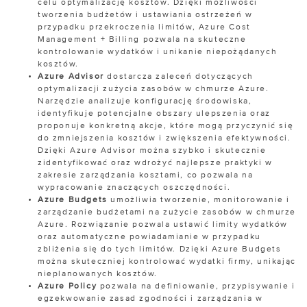
celu optymalizację kosztów. Dzięki możliwości
tworzenia budżetów i ustawiania ostrzeżeń w
przypadku przekroczenia limitów, Azure Cost
Management + Billing pozwala na skuteczne
kontrolowanie wydatków i unikanie niepożądanych
kosztów.
Azure Advisor
dostarcza zaleceń dotyczących
optymalizacji zużycia zasobów w chmurze Azure.
Narzędzie analizuje konfigurację środowiska,
identyfikuje potencjalne obszary ulepszenia oraz
proponuje konkretną akcje, które mogą przyczynić się
do zmniejszenia kosztów i zwiększenia efektywności.
Dzięki Azure Advisor można szybko i skutecznie
zidentyfikować oraz wdrożyć najlepsze praktyki w
zakresie zarządzania kosztami, co pozwala na
wypracowanie znaczących oszczędności.
Azure Budgets
umożliwia tworzenie, monitorowanie i
zarządzanie budżetami na zużycie zasobów w chmurze
Azure. Rozwiązanie pozwala ustawić limity wydatków
oraz automatyczne powiadamianie w przypadku
zbliżenia się do tych limitów. Dzięki Azure Budgets
można skuteczniej kontrolować wydatki firmy, unikając
nieplanowanych kosztów.
Azure Policy
pozwala na definiowanie, przypisywanie i
egzekwowanie zasad zgodności i zarządzania w