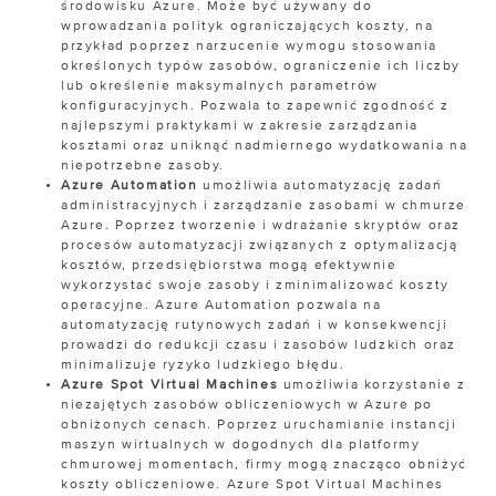
środowisku Azure. Może być używany do
wprowadzania polityk ograniczających koszty, na
przykład poprzez narzucenie wymogu stosowania
określonych typów zasobów, ograniczenie ich liczby
lub określenie maksymalnych parametrów
konfiguracyjnych. Pozwala to zapewnić zgodność z
najlepszymi praktykami w zakresie zarządzania
kosztami oraz uniknąć nadmiernego wydatkowania na
niepotrzebne zasoby.
Azure Automation
umożliwia automatyzację zadań
administracyjnych i zarządzanie zasobami w chmurze
Azure. Poprzez tworzenie i wdrażanie skryptów oraz
procesów automatyzacji związanych z optymalizacją
kosztów, przedsiębiorstwa mogą efektywnie
wykorzystać swoje zasoby i zminimalizować koszty
operacyjne. Azure Automation pozwala na
automatyzację rutynowych zadań i w konsekwencji
prowadzi do redukcji czasu i zasobów ludzkich oraz
minimalizuje ryzyko ludzkiego błędu.
Azure Spot Virtual Machines
umożliwia korzystanie z
niezajętych zasobów obliczeniowych w Azure po
obniżonych cenach. Poprzez uruchamianie instancji
maszyn wirtualnych w dogodnych dla platformy
chmurowej momentach, firmy mogą znacząco obniżyć
koszty obliczeniowe. Azure Spot Virtual Machines