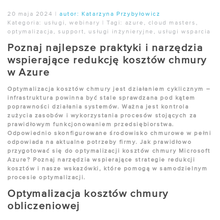
20 maja 2024
|
autor:
Katarzyna Przybyłowicz
Kategoria:
usługi
,
webinary
|
Tagi:
azure
,
cloud masters
,
optymalizacja
,
support
,
usługi inżynieryjne
,
usługi wsparcia
Poznaj najlepsze praktyki i narzędzia
wspierające redukcję kosztów chmury
w Azure
Optymalizacja kosztów chmury jest działaniem cyklicznym –
infrastruktura powinna być stale sprawdzana pod kątem
poprawności działania systemów. Ważna jest kontrola
zużycia zasobów i wykorzystania procesów stojących za
prawidłowym funkcjonowaniem przedsiębiorstwa.
Odpowiednio skonfigurowane środowisko chmurowe w pełni
odpowiada na aktualne potrzeby firmy. Jak prawidłowo
przygotować się do optymalizacji kosztów chmury Microsoft
Azure? Poznaj narzędzia wspierające strategie redukcji
kosztów i nasze wskazówki, które pomogą w samodzielnym
procesie optymalizacji.
Optymalizacja kosztów chmury
obliczeniowej