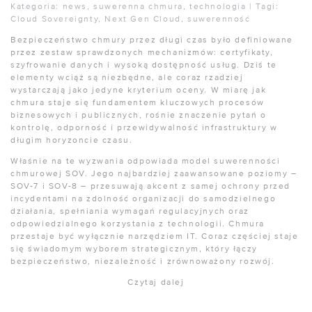
Kategoria:
news
,
suwerenna chmura
,
technologia
|
Tagi:
Cloud Sovereignty
,
Next Gen Cloud
,
suwerenność
Bezpieczeństwo chmury przez długi czas było definiowane
przez zestaw sprawdzonych mechanizmów: certyfikaty,
szyfrowanie danych i wysoką dostępność usług. Dziś te
elementy wciąż są niezbędne, ale coraz rzadziej
wystarczają jako jedyne kryterium oceny. W miarę jak
chmura staje się fundamentem kluczowych procesów
biznesowych i publicznych, rośnie znaczenie pytań o
kontrolę, odporność i przewidywalność infrastruktury w
długim horyzoncie czasu.
Właśnie na te wyzwania odpowiada model suwerenności
chmurowej SOV. Jego najbardziej zaawansowane poziomy –
SOV-7 i SOV-8 – przesuwają akcent z samej ochrony przed
incydentami na zdolność organizacji do samodzielnego
działania, spełniania wymagań regulacyjnych oraz
odpowiedzialnego korzystania z technologii. Chmura
przestaje być wyłącznie narzędziem IT. Coraz częściej staje
się świadomym wyborem strategicznym, który łączy
bezpieczeństwo, niezależność i zrównoważony rozwój.
Czytaj dalej