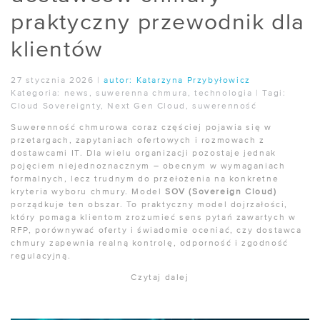
praktyczny przewodnik dla
klientów
27 stycznia 2026
|
autor:
Katarzyna Przybyłowicz
Kategoria:
news
,
suwerenna chmura
,
technologia
|
Tagi:
Cloud Sovereignty
,
Next Gen Cloud
,
suwerenność
Suwerenność chmurowa coraz częściej pojawia się w
przetargach, zapytaniach ofertowych i rozmowach z
dostawcami IT. Dla wielu organizacji pozostaje jednak
pojęciem niejednoznacznym – obecnym w wymaganiach
formalnych, lecz trudnym do przełożenia na konkretne
kryteria wyboru chmury. Model
SOV (Sovereign Cloud)
porządkuje ten obszar. To praktyczny model dojrzałości,
który pomaga klientom zrozumieć sens pytań zawartych w
RFP, porównywać oferty i świadomie oceniać, czy dostawca
chmury zapewnia realną kontrolę, odporność i zgodność
regulacyjną.
Czytaj dalej