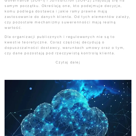
Governance (SOV-1) i Jurisdiction (SOV-2) znajdują się na
samym początku. Określają one, kto podejmuje decyzje,
komu podlega dostawca i jakie ramy prawne mają
zastosowanie do danych klienta. Od tych elementów zależy,
czy pozostałe mechanizmy suwerenności mają realną
wartość.
Dla organizacji publicznych i regulowanych nie są to
kwestie teoretyczne. Coraz częściej decydują o
dopuszczalności dostawcy, warunkach umowy oraz o tym,
czy dane pozostają pod rzeczywistą kontrolą klienta.
Czytaj dalej