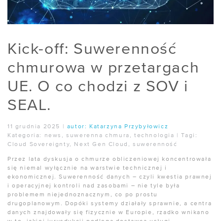
Kick-off: Suwerenność
chmurowa w przetargach
UE. O co chodzi z SOV i
SEAL.
11 grudnia 2025
|
autor:
Katarzyna Przybyłowicz
Kategoria:
news
,
suwerenna chmura
,
technologia
|
Tagi:
Cloud Sovereignty
,
Next Gen Cloud
,
suwerenność
Przez lata dyskusja o chmurze obliczeniowej koncentrowała
się niemal wyłącznie na warstwie technicznej i
ekonomicznej. Suwerenność danych – czyli kwestia prawnej
i operacyjnej kontroli nad zasobami – nie tyle była
problemem niejednoznacznym, co po prostu
drugoplanowym. Dopóki systemy działały sprawnie, a centra
danych znajdowały się fizycznie w Europie, rzadko wnikano