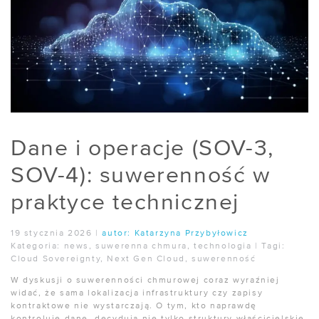
Dane i operacje (SOV-3,
SOV-4): suwerenność w
praktyce technicznej
19 stycznia 2026
|
autor:
Katarzyna Przybyłowicz
Kategoria:
news
,
suwerenna chmura
,
technologia
|
Tagi:
Cloud Sovereignty
,
Next Gen Cloud
,
suwerenność
W dyskusji o suwerenności chmurowej coraz wyraźniej
widać, że sama lokalizacja infrastruktury czy zapisy
kontraktowe nie wystarczają. O tym, kto naprawdę
kontroluje dane, decydują nie tylko struktury właścicielskie