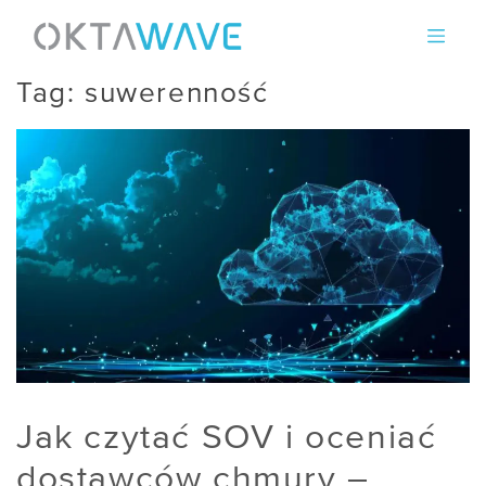
Skip
to
content
Tag:
suwerenność
Jak czytać SOV i oceniać
dostawców chmury –