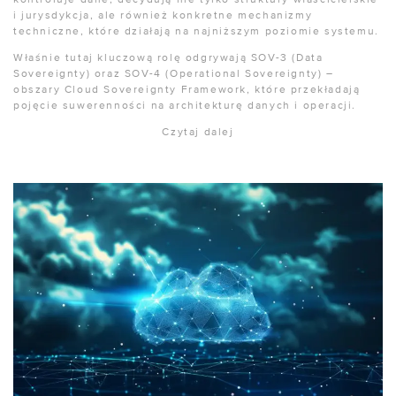
i jurysdykcja, ale również konkretne mechanizmy
techniczne, które działają na najniższym poziomie systemu.
Właśnie tutaj kluczową rolę odgrywają SOV-3 (Data
Sovereignty) oraz SOV-4 (Operational Sovereignty) –
obszary Cloud Sovereignty Framework, które przekładają
pojęcie suwerenności na architekturę danych i operacji.
Czytaj dalej