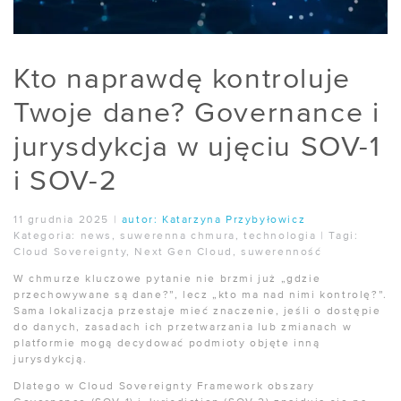
Kto naprawdę kontroluje
Twoje dane? Governance i
jurysdykcja w ujęciu SOV-1
i SOV-2
11 grudnia 2025
|
autor:
Katarzyna Przybyłowicz
Kategoria:
news
,
suwerenna chmura
,
technologia
|
Tagi:
Cloud Sovereignty
,
Next Gen Cloud
,
suwerenność
W chmurze kluczowe pytanie nie brzmi już „gdzie
przechowywane są dane?”, lecz „kto ma nad nimi kontrolę?”.
Sama lokalizacja przestaje mieć znaczenie, jeśli o dostępie
do danych, zasadach ich przetwarzania lub zmianach w
platformie mogą decydować podmioty objęte inną
jurysdykcją.
Dlatego w Cloud Sovereignty Framework obszary