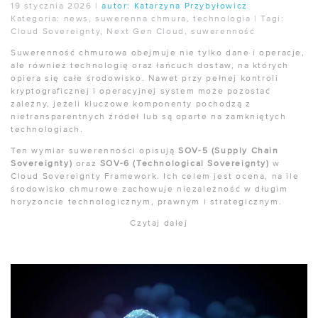
19 stycznia 2026
|
autor:
Katarzyna Przybyłowicz
Kategoria:
news
,
suwerenna chmura
,
technologia
|
Tagi:
Cloud Sovereignty
,
Next Gen Cloud
,
suwerenność
Suwerenność chmurowa obejmuje nie tylko dane i operacje,
ale również technologię oraz łańcuch dostaw, na których
opiera się całe środowisko. Nawet przy pełnej kontroli
kryptograficznej i operacyjnej system może pozostać
zależny, jeżeli kluczowe komponenty pochodzą z
nietransparentnych źródeł lub są oparte na zamkniętych
technologiach.
Ten wymiar suwerenności opisują
SOV-5 (Supply Chain
Sovereignty)
oraz
SOV-6 (Technological Sovereignty)
w
Cloud Sovereignty Framework. Ich celem jest ocena, na ile
środowisko chmurowe zachowuje niezależność w długim
horyzoncie technologicznym, prawnym i strategicznym.
Czytaj dalej