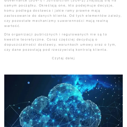
Governance (SOV-1) i Jurisdiction (SOV-2) znajdują się na
samym początku. Określają one, kto podejmuje decyzje,
komu podlega dostawca i jakie ramy prawne mają
zastosowanie do danych klienta. Od tych elementów zależy,
czy pozostałe mechanizmy suwerenności mają realną
wartość.
Dla organizacji publicznych i regulowanych nie są to
kwestie teoretyczne. Coraz częściej decydują o
dopuszczalności dostawcy, warunkach umowy oraz o tym,
czy dane pozostają pod rzeczywistą kontrolą klienta.
Czytaj dalej