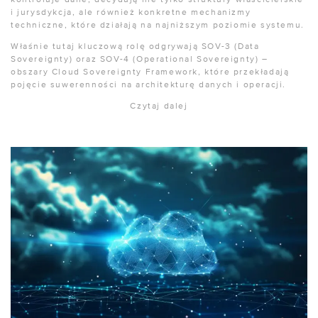
i jurysdykcja, ale również konkretne mechanizmy
techniczne, które działają na najniższym poziomie systemu.
Właśnie tutaj kluczową rolę odgrywają SOV-3 (Data
Sovereignty) oraz SOV-4 (Operational Sovereignty) –
obszary Cloud Sovereignty Framework, które przekładają
pojęcie suwerenności na architekturę danych i operacji.
Czytaj dalej