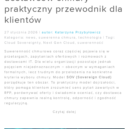
praktyczny przewodnik dla
klientów
27 stycznia 2026
|
autor:
Katarzyna Przybyłowicz
Kategoria:
news
,
suwerenna chmura
,
technologia
|
Tagi:
Cloud Sovereignty
,
Next Gen Cloud
,
suwerenność
Suwerenność chmurowa coraz częściej pojawia się w
przetargach, zapytaniach ofertowych i rozmowach z
dostawcami IT. Dla wielu organizacji pozostaje jednak
pojęciem niejednoznacznym – obecnym w wymaganiach
formalnych, lecz trudnym do przełożenia na konkretne
kryteria wyboru chmury. Model
SOV (Sovereign Cloud)
porządkuje ten obszar. To praktyczny model dojrzałości,
który pomaga klientom zrozumieć sens pytań zawartych w
RFP, porównywać oferty i świadomie oceniać, czy dostawca
chmury zapewnia realną kontrolę, odporność i zgodność
regulacyjną.
Czytaj dalej