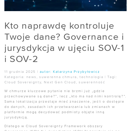
Kto naprawdę kontroluje
Twoje dane? Governance i
jurysdykcja w ujęciu SOV-1
i SOV-2
11 grudnia 2025
|
autor:
Katarzyna Przybyłowicz
Kategoria:
news
,
suwerenna chmura
,
technologia
|
Tagi:
Cloud Sovereignty
,
Next Gen Cloud
,
suwerenność
W chmurze kluczowe pytanie nie brzmi już „gdzie
przechowywane są dane?”, lecz „kto ma nad nimi kontrolę?”.
Sama lokalizacja przestaje mieć znaczenie, jeśli o dostępie
do danych, zasadach ich przetwarzania lub zmianach w
platformie mogą decydować podmioty objęte inną
jurysdykcją.
Dlatego w Cloud Sovereignty Framework obszary