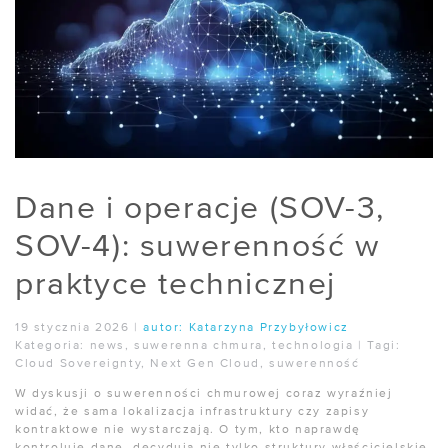
Dane i operacje (SOV-3,
SOV-4): suwerenność w
praktyce technicznej
19 stycznia 2026
|
autor:
Katarzyna Przybyłowicz
Kategoria:
news
,
suwerenna chmura
,
technologia
|
Tagi:
Cloud Sovereignty
,
Next Gen Cloud
,
suwerenność
W dyskusji o suwerenności chmurowej coraz wyraźniej
widać, że sama lokalizacja infrastruktury czy zapisy
kontraktowe nie wystarczają. O tym, kto naprawdę
kontroluje dane, decydują nie tylko struktury właścicielskie