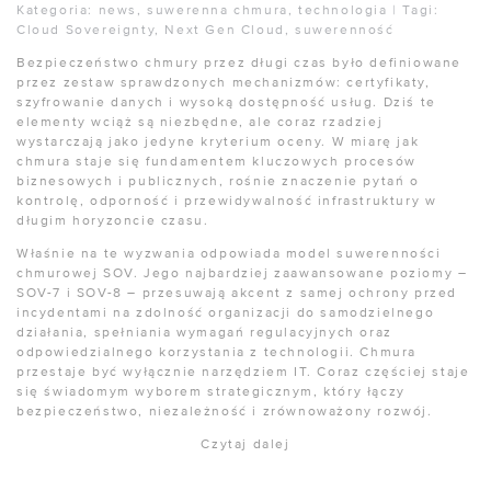
Kategoria:
news
,
suwerenna chmura
,
technologia
|
Tagi:
Cloud Sovereignty
,
Next Gen Cloud
,
suwerenność
Bezpieczeństwo chmury przez długi czas było definiowane
przez zestaw sprawdzonych mechanizmów: certyfikaty,
szyfrowanie danych i wysoką dostępność usług. Dziś te
elementy wciąż są niezbędne, ale coraz rzadziej
wystarczają jako jedyne kryterium oceny. W miarę jak
chmura staje się fundamentem kluczowych procesów
biznesowych i publicznych, rośnie znaczenie pytań o
kontrolę, odporność i przewidywalność infrastruktury w
długim horyzoncie czasu.
Właśnie na te wyzwania odpowiada model suwerenności
chmurowej SOV. Jego najbardziej zaawansowane poziomy –
SOV-7 i SOV-8 – przesuwają akcent z samej ochrony przed
incydentami na zdolność organizacji do samodzielnego
działania, spełniania wymagań regulacyjnych oraz
odpowiedzialnego korzystania z technologii. Chmura
przestaje być wyłącznie narzędziem IT. Coraz częściej staje
się świadomym wyborem strategicznym, który łączy
bezpieczeństwo, niezależność i zrównoważony rozwój.
Czytaj dalej