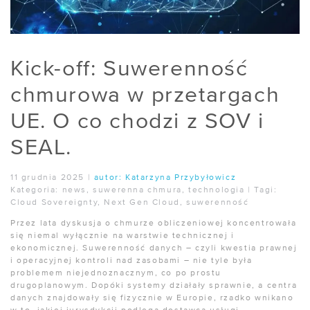
Kick-off: Suwerenność
chmurowa w przetargach
UE. O co chodzi z SOV i
SEAL.
11 grudnia 2025
|
autor:
Katarzyna Przybyłowicz
Kategoria:
news
,
suwerenna chmura
,
technologia
|
Tagi:
Cloud Sovereignty
,
Next Gen Cloud
,
suwerenność
Przez lata dyskusja o chmurze obliczeniowej koncentrowała
się niemal wyłącznie na warstwie technicznej i
ekonomicznej. Suwerenność danych – czyli kwestia prawnej
i operacyjnej kontroli nad zasobami – nie tyle była
problemem niejednoznacznym, co po prostu
drugoplanowym. Dopóki systemy działały sprawnie, a centra
danych znajdowały się fizycznie w Europie, rzadko wnikano