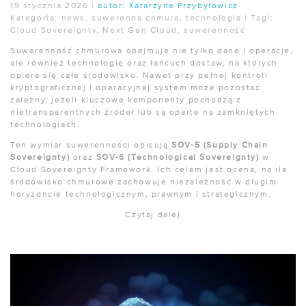
19 stycznia 2026
|
autor:
Katarzyna Przybyłowicz
Kategoria:
news
,
suwerenna chmura
,
technologia
|
Tagi:
Cloud Sovereignty
,
Next Gen Cloud
,
suwerenność
Suwerenność chmurowa obejmuje nie tylko dane i operacje,
ale również technologię oraz łańcuch dostaw, na których
opiera się całe środowisko. Nawet przy pełnej kontroli
kryptograficznej i operacyjnej system może pozostać
zależny, jeżeli kluczowe komponenty pochodzą z
nietransparentnych źródeł lub są oparte na zamkniętych
technologiach.
Ten wymiar suwerenności opisują
SOV-5 (Supply Chain
Sovereignty)
oraz
SOV-6 (Technological Sovereignty)
w
Cloud Sovereignty Framework. Ich celem jest ocena, na ile
środowisko chmurowe zachowuje niezależność w długim
horyzoncie technologicznym, prawnym i strategicznym.
Czytaj dalej