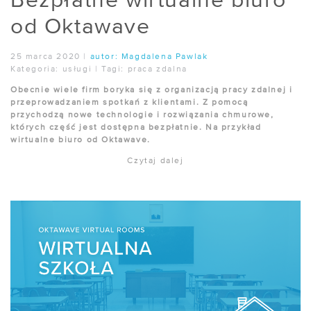
Bezpłatne wirtualne biuro
od Oktawave
25 marca 2020
|
autor:
Magdalena Pawlak
Kategoria:
usługi
|
Tagi:
praca zdalna
Obecnie wiele firm boryka się z organizacją pracy zdalnej i
przeprowadzaniem spotkań z klientami. Z pomocą
przychodzą nowe technologie i rozwiązania chmurowe,
których część jest dostępna bezpłatnie. Na przykład
wirtualne biuro od Oktawave.
Czytaj dalej