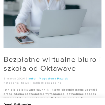
Bezpłatne wirtualne biuro i
szkoła od Oktawave
5 marca 2020
|
autor:
Magdalena Pawlak
Kategoria:
news
|
Tagi:
praca zdalna
Istnieją obiektywne czynniki, które obecnie mogą uczynić
pracę zdalną szczególnie wymagającą, powodując spadek
wydajności i zaangażowania. Należą do nich brak
osobistego kontaktu, ograniczony dostęp do wsparcia
Drogi Użytkowniku,