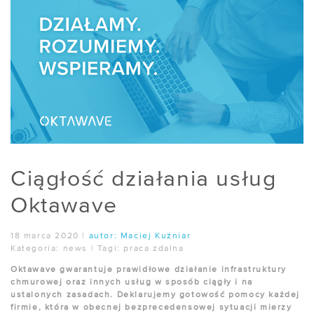
Ciągłość działania usług
Oktawave
18 marca 2020
|
autor:
Maciej Kuźniar
Kategoria:
news
|
Tagi:
praca zdalna
Oktawave gwarantuje prawidłowe działanie infrastruktury
chmurowej oraz innych usług w sposób ciągły i na
ustalonych zasadach. Deklarujemy gotowość pomocy każdej
firmie, która w obecnej bezprecedensowej sytuacji mierzy