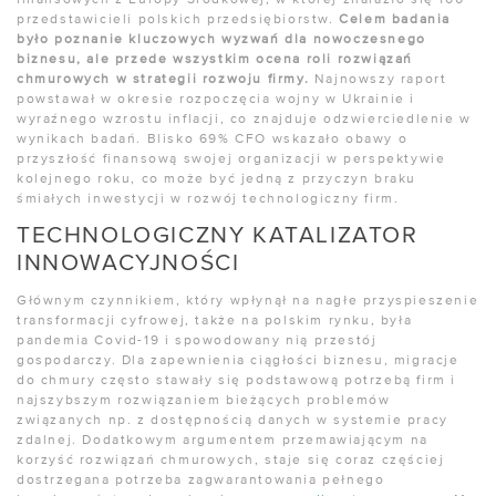
przedstawicieli polskich przedsiębiorstw.
Celem badania
było poznanie kluczowych wyzwań dla nowoczesnego
biznesu, ale przede wszystkim ocena roli rozwiązań
chmurowych w strategii rozwoju firmy.
Najnowszy raport
powstawał w okresie rozpoczęcia wojny w Ukrainie i
wyraźnego wzrostu inflacji, co znajduje odzwierciedlenie w
wynikach badań. Blisko 69% CFO wskazało obawy o
przyszłość finansową swojej organizacji w perspektywie
kolejnego roku, co może być jedną z przyczyn braku
śmiałych inwestycji w rozwój technologiczny firm.
TECHNOLOGICZNY KATALIZATOR
INNOWACYJNOŚCI
Głównym czynnikiem, który wpłynął na nagłe przyspieszenie
transformacji cyfrowej, także na polskim rynku, była
pandemia Covid-19 i spowodowany nią przestój
gospodarczy. Dla zapewnienia ciągłości biznesu, migracje
do chmury często stawały się podstawową potrzebą firm i
najszybszym rozwiązaniem bieżących problemów
związanych np. z dostępnością danych w systemie pracy
zdalnej. Dodatkowym argumentem przemawiającym na
korzyść rozwiązań chmurowych, staje się coraz częściej
dostrzegana potrzeba zagwarantowania pełnego