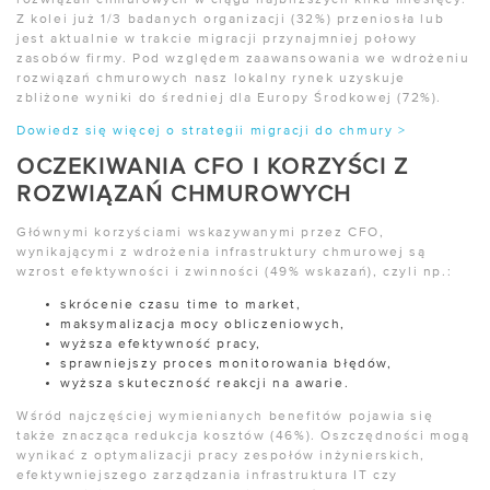
rozwiązań chmurowych w ciągu najbliższych kilku miesięcy.
Z kolei już 1/3 badanych organizacji (32%) przeniosła lub
jest aktualnie w trakcie migracji przynajmniej połowy
zasobów firmy. Pod względem zaawansowania we wdrożeniu
rozwiązań chmurowych nasz lokalny rynek uzyskuje
zbliżone wyniki do średniej dla Europy Środkowej (72%).
Dowiedz się więcej o strategii migracji do chmury >
OCZEKIWANIA CFO I KORZYŚCI Z
ROZWIĄZAŃ CHMUROWYCH
Głównymi korzyściami wskazywanymi przez CFO,
wynikającymi z wdrożenia infrastruktury chmurowej są
wzrost efektywności i zwinności (49% wskazań), czyli np.:
skrócenie czasu time to market,
maksymalizacja mocy obliczeniowych,
wyższa efektywność pracy,
sprawniejszy proces monitorowania błędów,
wyższa skuteczność reakcji na awarie.
Wśród najczęściej wymienianych benefitów pojawia się
także znacząca redukcja kosztów (46%). Oszczędności mogą
wynikać z optymalizacji pracy zespołów inżynierskich,
efektywniejszego zarządzania infrastruktura IT czy