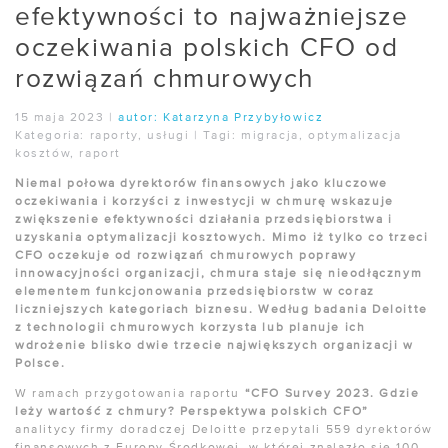
efektywności to najważniejsze
oczekiwania polskich CFO od
rozwiązań chmurowych
15 maja 2023
|
autor:
Katarzyna Przybyłowicz
Kategoria:
raporty
,
usługi
|
Tagi:
migracja
,
optymalizacja
kosztów
,
raport
Niemal połowa dyrektorów finansowych jako kluczowe
oczekiwania i korzyści z inwestycji w chmurę wskazuje
zwiększenie efektywności działania przedsiębiorstwa i
uzyskania optymalizacji kosztowych. Mimo iż tylko co trzeci
CFO oczekuje od rozwiązań chmurowych poprawy
innowacyjności organizacji, chmura staje się nieodłącznym
elementem funkcjonowania przedsiębiorstw w coraz
liczniejszych kategoriach biznesu. Według badania Deloitte
z technologii chmurowych korzysta lub planuje ich
wdrożenie blisko dwie trzecie największych organizacji w
Polsce.
W ramach przygotowania raportu
“CFO Survey 2023. Gdzie
leży wartość z chmury? Perspektywa polskich CFO”
analitycy firmy doradczej Deloitte przepytali 559 dyrektorów
finansowych z Europy Środkowej, w której znalazło się 100