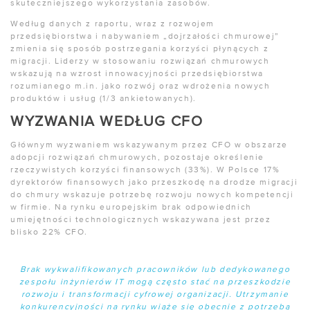
skuteczniejszego wykorzystania zasobów.
Według danych z raportu, wraz z rozwojem
przedsiębiorstwa i nabywaniem „dojrzałości chmurowej”
zmienia się sposób postrzegania korzyści płynących z
migracji. Liderzy w stosowaniu rozwiązań chmurowych
wskazują na wzrost innowacyjności przedsiębiorstwa
rozumianego m.in. jako rozwój oraz wdrożenia nowych
produktów i usług (1/3 ankietowanych).
WYZWANIA WEDŁUG CFO
Głównym wyzwaniem wskazywanym przez CFO w obszarze
adopcji rozwiązań chmurowych, pozostaje określenie
rzeczywistych korzyści finansowych (33%). W Polsce 17%
dyrektorów finansowych jako przeszkodę na drodze migracji
do chmury wskazuje potrzebę rozwoju nowych kompetencji
w firmie. Na rynku europejskim brak odpowiednich
umiejętności technologicznych wskazywana jest przez
blisko 22% CFO.
Brak wykwalifikowanych pracowników lub dedykowanego
zespołu inżynierów IT mogą często stać na przeszkodzie
rozwoju i transformacji cyfrowej organizacji. Utrzymanie
konkurencyjności na rynku wiąże się obecnie z potrzebą