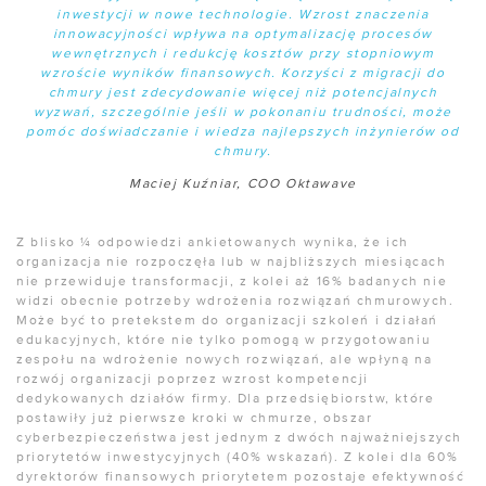
inwestycji w nowe technologie. Wzrost znaczenia
innowacyjności wpływa na optymalizację procesów
wewnętrznych i redukcję kosztów przy stopniowym
wzroście wyników finansowych. Korzyści z migracji do
chmury jest zdecydowanie więcej niż potencjalnych
wyzwań, szczególnie jeśli w pokonaniu trudności, może
pomóc doświadczanie i wiedza najlepszych inżynierów od
chmury
.
Maciej Kuźniar, COO Oktawave
Z blisko ¼ odpowiedzi ankietowanych wynika, że ich
organizacja nie rozpoczęła lub w najbliższych miesiącach
nie przewiduje transformacji, z kolei aż 16% badanych nie
widzi obecnie potrzeby wdrożenia rozwiązań chmurowych.
Może być to pretekstem do organizacji szkoleń i działań
edukacyjnych, które nie tylko pomogą w przygotowaniu
zespołu na wdrożenie nowych rozwiązań, ale wpłyną na
rozwój organizacji poprzez wzrost kompetencji
dedykowanych działów firmy. Dla przedsiębiorstw, które
postawiły już pierwsze kroki w chmurze, obszar
cyberbezpieczeństwa jest jednym z dwóch najważniejszych
priorytetów inwestycyjnych (40% wskazań). Z kolei dla 60%
dyrektorów finansowych priorytetem pozostaje efektywność