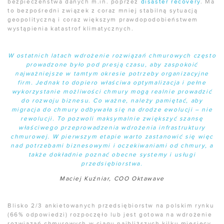
bezpieczeństwa danych m.in. poprzez
disaster recovery
. Ma
to bezpośredni związek z coraz mniej stabilną sytuacją
geopolityczną i coraz większym prawdopodobieństwem
wystąpienia katastrof klimatycznych.
W ostatnich latach wdrożenie rozwiązań chmurowych często
prowadzone było pod presją czasu, aby zaspokoić
najważniejsze w tamtym okresie potrzeby organizacyjne
firm. Jednak to dopiero właściwa optymalizacja i pełne
wykorzystanie możliwości chmury mogą realnie prowadzić
do rozwoju biznesu. Co ważne, należy pamiętać, aby
migracja do chmury odbywała się na drodze ewolucji – nie
rewolucji. To pozwoli maksymalnie zwiększyć szansę
właściwego przeprowadzenia wdrożenia infrastruktury
chmurowej. W pierwszym etapie warto zastanowić się więc
nad potrzebami biznesowymi i oczekiwaniami od chmury, a
także dokładnie poznać obecne systemy i usługi
przedsiębiorstwa.
Maciej Kuźniar, COO Oktawave
Blisko 2/3 ankietowanych przedsiębiorstw na polskim rynku
(66% odpowiedzi) rozpoczęło lub jest gotowa na wdrożenie