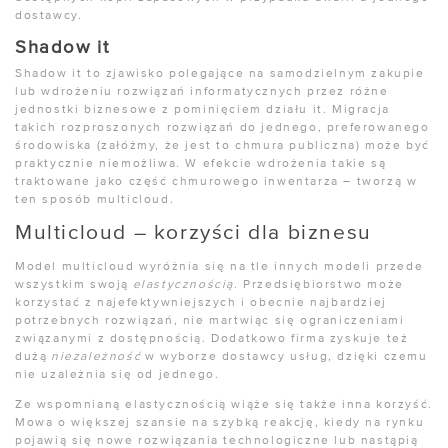
dostawcy.
Shadow it
Shadow it to zjawisko polegające na samodzielnym zakupie
lub wdrożeniu rozwiązań informatycznych przez różne
jednostki biznesowe z pominięciem działu it. Migracja
takich rozproszonych rozwiązań do jednego, preferowanego
środowiska (załóżmy, że jest to chmura publiczna) może być
praktycznie niemożliwa. W efekcie wdrożenia takie są
traktowane jako część chmurowego inwentarza – tworzą w
ten sposób multicloud.
Multicloud – korzyści dla biznesu
Model multicloud wyróżnia się na tle innych modeli przede
wszystkim swoją
elastycznością
. Przedsiębiorstwo może
korzystać z najefektywniejszych i obecnie najbardziej
potrzebnych rozwiązań, nie martwiąc się ograniczeniami
związanymi z dostępnością. Dodatkowo firma zyskuje też
dużą
niezależność
w wyborze dostawcy usług, dzięki czemu
nie uzależnia się od jednego.
Ze wspomnianą elastycznością wiąże się także inna korzyść.
Mowa o większej szansie na szybką reakcję, kiedy na rynku
pojawią się nowe rozwiązania technologiczne lub nastąpią