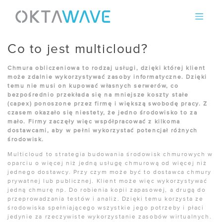
Skip
to
content
Co to jest multicloud?
Chmura obliczeniowa to rodzaj usługi, dzięki której klient
może zdalnie wykorzystywać zasoby informatyczne. Dzięki
temu nie musi on kupować własnych serwerów, co
bezpośrednio przekłada się na mniejsze koszty stałe
(capex) ponoszone przez firmę i większą swobodę pracy. Z
czasem okazało się niestety, że jedno środowisko to za
mało. Firmy zaczęły więc współpracować z kilkoma
dostawcami, aby w pełni wykorzystać potencjał różnych
środowisk.
Multicloud to strategia budowania środowisk chmurowych w
oparciu o więcej niż jedną usługę chmurową od więcej niż
jednego dostawcy. Przy czym może być to dostawca chmury
prywatnej lub publicznej. Klient może więc wykorzystywać
jedną chmurę np. Do robienia kopii zapasowej, a drugą do
przeprowadzania testów i analiz. Dzięki temu korzysta ze
środowiska spełniającego wszystkie jego potrzeby i płaci
jedynie za rzeczywiste wykorzystanie zasobów wirtualnych.