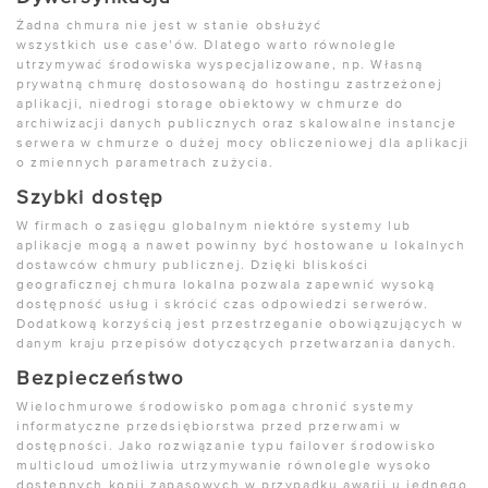
Żadna chmura nie jest w stanie obsłużyć
wszystkich use case’ów. Dlatego warto równolegle
utrzymywać środowiska wyspecjalizowane, np. Własną
prywatną chmurę dostosowaną do hostingu zastrzeżonej
aplikacji, niedrogi storage obiektowy w chmurze do
archiwizacji danych publicznych oraz skalowalne instancje
serwera w chmurze o dużej mocy obliczeniowej dla aplikacji
o zmiennych parametrach zużycia.
Szybki dostęp
W firmach o zasięgu globalnym niektóre systemy lub
aplikacje mogą a nawet powinny być hostowane u lokalnych
dostawców chmury publicznej. Dzięki bliskości
geograficznej chmura lokalna pozwala zapewnić wysoką
dostępność usług i skrócić czas odpowiedzi serwerów.
Dodatkową korzyścią jest przestrzeganie obowiązujących w
danym kraju przepisów dotyczących przetwarzania danych.
Bezpieczeństwo
Wielochmurowe środowisko pomaga chronić systemy
informatyczne przedsiębiorstwa przed przerwami w
dostępności. Jako rozwiązanie typu failover środowisko
multicloud umożliwia utrzymywanie równolegle wysoko
dostępnych kopii zapasowych w przypadku awarii u jednego