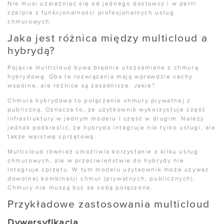
Nie musi uzależniać się od jednego dostawcy i w pełni
czerpie z funkcjonalności profesjonalnych usług
chmurowych.
Jaka jest różnica między multicloud a
hybrydą?
Pojęcie multicloud bywa błędnie utożsamiane z chmurą
hybrydową. Oba te rozwiązania mają wprawdzie cechy
wspólne, ale różnice są zasadnicze. Jakie?
Chmura hybrydowa to połączenie chmury prywatnej z
publiczną. Oznacza to, że użytkownik wykorzystuje część
infrastruktury w jednym modelu i część w drugim. Należy
jednak podkreślić, że hybryda integruje nie tylko usługi, ale
także warstwę sprzętową.
Multicloud również umożliwia korzystanie z kilku usług
chmurowych, ale w przeciwieństwie do hybrydy nie
integruje sprzętu. W tym modelu użytkownik może używać
dowolnej kombinacji chmur (prywatnych, publicznych).
Chmury nie muszą być ze sobą połączone.
Przykładowe zastosowania multicloud
Dywersyfikacja