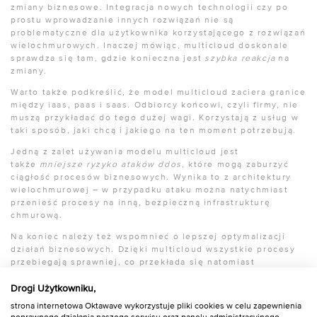
zmiany biznesowe. Integracja nowych technologii czy po
prostu wprowadzanie innych rozwiązań nie są
problematyczne dla użytkownika korzystającego z rozwiązań
wielochmurowych. Inaczej mówiąc, multicloud doskonale
sprawdza się tam, gdzie konieczna jest
szybka reakcja
na
zmiany.
Warto także podkreślić, że model multicloud zaciera granice
między iaas, paas i saas. Odbiorcy końcowi, czyli firmy, nie
muszą przykładać do tego dużej wagi. Korzystają z usług w
taki sposób, jaki chcą i jakiego na ten moment potrzebują.
Jedną z zalet używania modelu multicloud jest
także
mniejsze ryzyko ataków
ddos
, które mogą zaburzyć
ciągłość procesów biznesowych. Wynika to z architektury
wielochmurowej – w przypadku ataku można natychmiast
przenieść procesy na inną, bezpieczną infrastrukturę
chmurową.
Na koniec należy też wspomnieć o lepszej optymalizacji
działań biznesowych. Dzięki multicloud wszystkie procesy
przebiegają sprawniej, co przekłada się natomiast
na
większą wydajność
przedsiębiorstwa. Dzięki znalezieniu
dostawcy, który oferuje rozwiązania dostosowane do
Drogi Użytkowniku,
potrzeb firmy i jej biznesu, zarządzanie przedsiębiorstwem
strona internetowa Oktawave wykorzystuje pliki cookies w celu zapewnienia
stanie się łatwiejsze, a koszty zostaną obniżone.