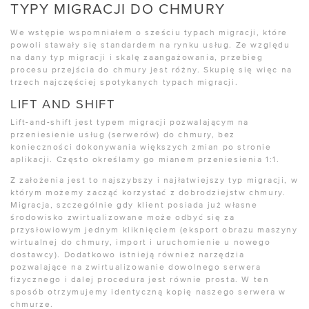
TYPY MIGRACJI DO CHMURY
We wstępie wspomniałem o sześciu typach migracji, które
powoli stawały się standardem na rynku usług. Ze względu
na dany typ migracji i skalę zaangażowania, przebieg
procesu przejścia do chmury jest różny. Skupię się więc na
trzech najczęściej spotykanych typach migracji.
LIFT AND SHIFT
Lift-and-shift jest typem migracji pozwalającym na
przeniesienie usług (serwerów) do chmury, bez
konieczności dokonywania większych zmian po stronie
aplikacji. Często określamy go mianem przeniesienia 1:1.
Z założenia jest to najszybszy i najłatwiejszy typ migracji, w
którym możemy zacząć korzystać z dobrodziejstw chmury.
Migracja, szczególnie gdy klient posiada już własne
środowisko zwirtualizowane może odbyć się za
przysłowiowym jednym kliknięciem (eksport obrazu maszyny
wirtualnej do chmury, import i uruchomienie u nowego
dostawcy). Dodatkowo istnieją również narzędzia
pozwalające na zwirtualizowanie dowolnego serwera
fizycznego i dalej procedura jest równie prosta. W ten
sposób otrzymujemy identyczną kopię naszego serwera w
chmurze.