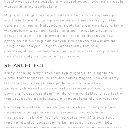
kosztowej czy też oczekują większej odporności na sytuacje
wcześniej nieprzewidziane.
Migrując usługi z wyborem właśnie tego typu sięgamy po
możliwie łatwe do zaimplementowania mechanizmy, jakie
daje nam chmura. Najczęściej spotykane optymalizacje jakie
wykonujemy w ramach takich migracji to wykorzystanie
usług storage’u obiektowego do treści statycznych czy
przeniesienia usług baz danych z własnych serwerów do
usług chmurowych. Często rozdzielamy też role
poszczególnych serwerów na mniejsze części, co pozwala
na dalsze optymalizacje infrastruktury.
RE-ARCHITECT
Kiedy próbuję przybliżyć ten typ migracji, to sięgam po
słowo transformacja. W ramach takiej migracji dokonujemy
transformacji i zmieniamy podejście do procesów
związanych nawet z samym wytwarzaniem aplikacji, a już na
pewno z “dostarczaniem” jej do chmury. Nakład pracy jest w
tym przypadku największy,ale proporcjonalnie do korzyści.
Po przeprowadzeniu takich migracji klient zdecydowanie
najwięcej dostaje w zamian, zarówno pod względem
finansowym jak również technologicznym. Migracja tego
typu to również poszerzenie kompetencji pracowników,
„wlanie w nich nowego paliwa’ i spokojny sen każdego dnia.