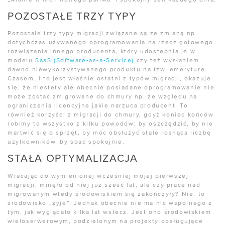
POZOSTAŁE TRZY TYPY
Pozostałe trzy typy migracji związane są ze zmianą np.
dotychczas używanego oprogramowania na rzecz gotowego
rozwiązania innego producenta, który udostępnia je w
modelu
SaaS (Software-as-a-Service)
czy też wysłaniem
dawno niewykorzystywanego produktu na tzw. emeryturę.
Czasem, i to jest właśnie ostatni z typów migracji, okazuje
się, że niestety ale obecnie posiadane oprogramowanie nie
może zostać zmigrowane do chmury np. ze względu na
ograniczenia licencyjne jakie narzuca producent. To
również korzyści z migracji do chmury, gdyż koniec końców
robimy to wszystko z kilku powodów: by oszczędzić, by nie
martwić się o sprzęt, by móc obsłużyć stale rosnąca liczbę
użytkowników, by spać spokojnie.
STAŁA OPTYMALIZACJA
Wracając do wymienionej wcześniej mojej pierwszej
migracji, minęło od niej już sześć lat, ale czy prace nad
migrowanym wtedy środowiskiem się zakończyły? Nie, to
środowisko „żyje”. Jednak obecnie nie ma nic wspólnego z
tym, jak wyglądało kilka lat wstecz. Jest ono środowiskiem
wieloserwerowym, podzielonym na projekty obsługujące