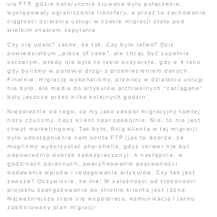
via FTP, gdzie notorycznie zrywane było połączenie,
występowały ograniczenia transferu, a przez to zachowanie
ciągłości działania usługi w czasie migracji stało pod
wielkim znakiem zapytania.
Czy się udało? Jasne, że tak. Czy było łatwo? Dziś
powiedziałbym „piece of cake”, ale chcąc być zupełnie
szczerym, wtedy nie było to takie oczywiste, gdy o 4 rano
gdy byliśmy w połowie drogi z przeniesieniem danych.
Finalnie, migrację wykonaliśmy, przerwy w działaniu usługi
nie było, ale media do artykułów archiwalnych “zaciągane”
były jeszcze przez kilka kolejnych godzin.
Niezależnie od tego, co my jako zespół migracyjny tamtej
nocy czuliśmy, nasz klient spał spokojnie. Nie, to nie jest
chwyt marketingowy. Tak było. Rolą klienta w tej migracji
było udostępnienie nam konta FTP (jak to dobrze, że
mogliśmy wykorzystać php-shella, gdyż serwer nie był
odpowiednio dobrze zabezpieczony). A następnie, w
godzinach porannych, zweryfikowanie poprawności
dodawania wpisów i redagowania artykułów. Czy tak jest
zawsze? Oczywiście, że nie! W zależności od złożoności
projektu zaangażowanie po stronie klienta jest różne.
Najważniejsza staje się współpraca, komunikacja i jasno
zdefiniowany plan migracji.