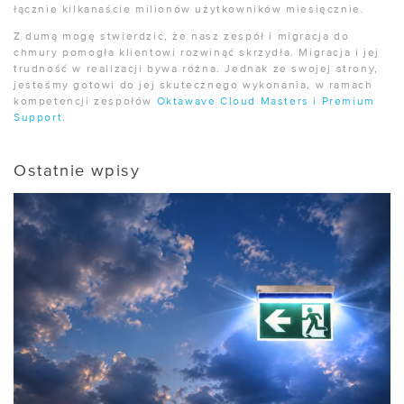
łącznie kilkanaście milionów użytkowników miesięcznie.
Z dumą mogę stwierdzić, że nasz zespół i migracja do
chmury pomogła klientowi rozwinąć skrzydła. Migracja i jej
trudność w realizacji bywa różna. Jednak ze swojej strony,
jesteśmy gotowi do jej skutecznego wykonania, w ramach
kompetencji zespołów
Oktawave Cloud Masters i Premium
Support
.
Ostatnie wpisy