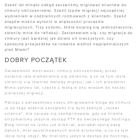
Sześć lat minęło odkąd zaczęliśmy migrować klientów do
chmury obliczeniowej. Sześć typów migracji najczęściej
wymieniam w codziennych rozmowach z klientami. Sześć
etapów można wyłonić w większości procesów
migracyjnych. Trzy szóstki, które kojarzą się jednoznacznie,
skłoniły mnie do refleksji. Zastanawiam się, czy migracja do
chmury jest bardziej jak dzieło sił nieczystych, czy
spokojna przejażdżka na rowerze wzdłuż najpiękniejszych
plaż Miami?
DOBRY POCZĄTEK
Świadomość możliwości chmury obliczeniowej przez
ostatnie lata diametralnie się zmieniła, a co za tym idzie,
zmieniły się również metody migracji jak i ich przedmiot.
Mimo upływu lat, często z łezką w oku wracam do naszej
pierwszej migracji.
Patrząc z perspektywy czasu zmigrowanie bloga do chmury
(a od tego właśnie zacząłem) nie było żadnym „rocket
science”. Ale sprawa się skomplikowała, gdy od klienta
otrzymaliśmy jedynie dostęp FTP do ówczesnego hostingu.
Blog istniał na rynku już kilka lat, posiadał sporą bazę
danych, miał opublikowanych wiele artykułów, a co za tym
idzie tonę zdjęć. My mieliśmy jedynie dostęp do hostingu