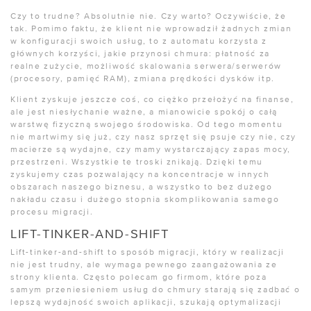
Czy to trudne? Absolutnie nie. Czy warto? Oczywiście, że
tak. Pomimo faktu, że klient nie wprowadził żadnych zmian
w konfiguracji swoich usług, to z automatu korzysta z
głównych korzyści, jakie przynosi chmura: płatność za
realne zużycie, możliwość skalowania serwera/serwerów
(procesory, pamięć RAM), zmiana prędkości dysków itp.
Klient zyskuje jeszcze coś, co ciężko przełożyć na finanse,
ale jest niesłychanie ważne, a mianowicie spokój o całą
warstwę fizyczną swojego środowiska. Od tego momentu
nie martwimy się już, czy nasz sprzęt się psuje czy nie, czy
macierze są wydajne, czy mamy wystarczający zapas mocy,
przestrzeni. Wszystkie te troski znikają. Dzięki temu
zyskujemy czas pozwalający na koncentracje w innych
obszarach naszego biznesu, a wszystko to bez dużego
nakładu czasu i dużego stopnia skomplikowania samego
procesu migracji.
LIFT-TINKER-AND-SHIFT
Lift-tinker-and-shift to sposób migracji, który w realizacji
nie jest trudny, ale wymaga pewnego zaangażowania ze
strony klienta. Często polecam go firmom, które poza
samym przeniesieniem usług do chmury starają się zadbać o
lepszą wydajność swoich aplikacji, szukają optymalizacji